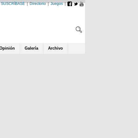
SUSCRÍBASE
|
Directorio
|
Juegos
|
Opin
ió
n
Galería
Archivo