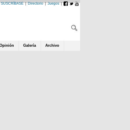
SUSCRÍBASE
|
Directorio
|
Juegos
|
Opin
ió
n
Galería
Archivo