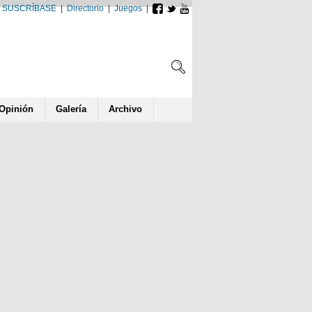
SUSCRÍBASE
|
Directorio
|
Juegos
|
Opin
ió
n
Galería
Archivo