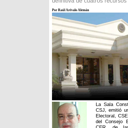
definitiva de cuatros recursos
Por Raúl Arévalo Alemán
La Sala Const
CSJ, emitió u
Electoral, CS
del Consejo E
CER, de las