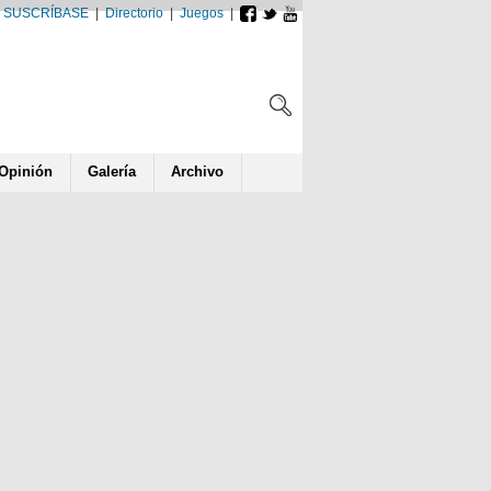
SUSCRÍBASE
|
Directorio
|
Juegos
|
Opin
ió
n
Galería
Archivo