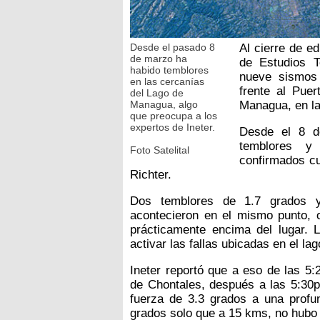
Desde el pasado 8
Al cierre de e
de marzo ha
de Estudios Te
habido temblores
nueve sismos 
en las cercanías
frente al Pue
del Lago de
Managua, algo
Managua, en la
que preocupa a los
expertos de Ineter.
Desde el 8 d
temblores y
Foto Satelital
confirmados cu
Richter.
Dos temblores de 1.7 grados y
acontecieron en el mismo punto, o
prácticamente encima del lugar. L
activar las fallas ubicadas en el l
Ineter reportó que a eso de las 5
de Chontales, después a las 5:30p
fuerza de 3.3 grados a una profu
grados solo que a 15 kms, no hubo