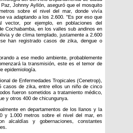
 Paz, Johnny Ayllón, aseguró que el mosquito
metros sobre el nivel del mar, donde vivía
 se va adaptando a los 2.600. "Es por eso que
l vector, por ejemplo, en poblaciones del
de Cochabamba, en los valles sub andinos en
olivia y de clima templado, justamente a 2.600
o se han registrado casos de zika, dengue o
brando a ese medio ambiente, probablemente
omenzará la transmisión, este es el temor de
de epidemiología.
ional de Enfermedades Tropicales (Cenetrop),
 5 casos de zika, entre ellos un niño de cinco
odos fueron sometidos a tratamiento médico,
ue y otros 400 de chicungunya.
palmente en departamentos de los llanos y la
0 y 1.000 metros sobre el nivel del mar, en
n alcaldías y gobernaciones, constantes
es.