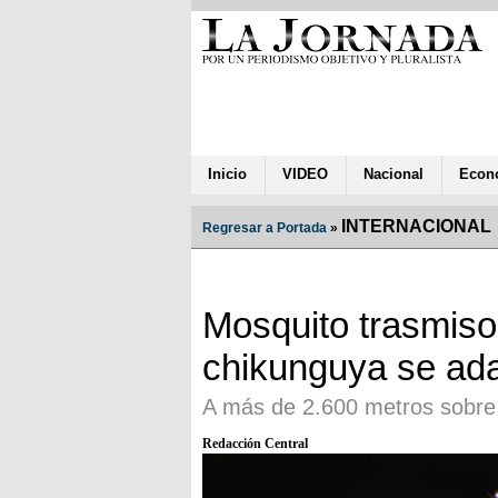
Inicio
VIDEO
Nacional
Econ
INTERNACIONAL
Regresar a Portada
»
Mosquito trasmiso
chikunguya se adap
A más de 2.600 metros sobre 
Redacción Central