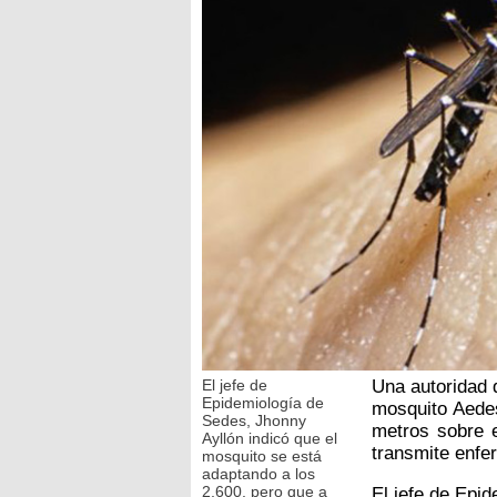
El jefe de
Una autoridad d
Epidemiología de
mosquito Aedes
Sedes, Jhonny
metros sobre e
Ayllón indicó que el
transmite enfe
mosquito se está
adaptando a los
2,600, pero que a
El jefe de Epi