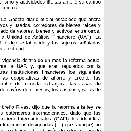
rorismo y actividades ilícitas amplió su campo
onómicos.
La Gaceta diario oficial establece que ahora
vos y usados, corredores de bienes raíces y
lado de valores, bienes y activos, entre otros,
la Unidad de Análisis Financiero (UAF). La
 lo dejó establecido y los sujetos señalados
sta entidad.
 vigencia dentro de un mes la reforma actual
nte la UAF, y, que eran regulados por la
as instituciones financieras los siguientes
 las cooperativas de ahorro y crédito, las
cambio de moneda extranjera; las casas de
de envíos de remesas, los casinos y salas de
breño Rivas, dijo que la reforma a la ley se
s estándares internacionales, dado que las
ciera Internacionales (GAFI) los identifica
o financieras designadas (…) que (aunque) no
ciero Nacional, a través de ellos se puede