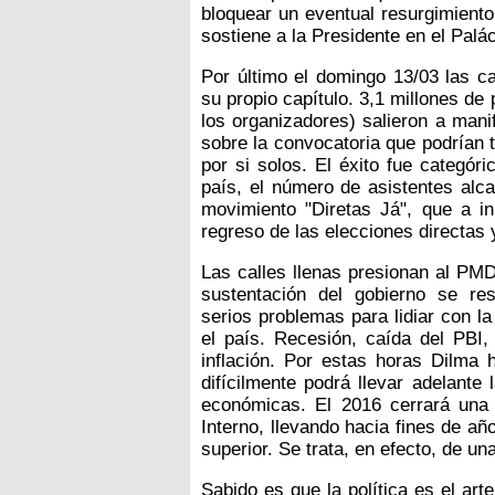
bloquear un eventual resurgimient
sostiene a la Presidente en el Palá
Por último el domingo 13/03 las ca
su propio capítulo. 3,1 millones de
los organizadores) salieron a man
sobre la convocatoria que podrían 
por si solos. El éxito fue categór
país, el número de asistentes alca
movimiento "Diretas Já", que a in
regreso de las elecciones directas y 
Las calles llenas presionan al PMD
sustentación del gobierno se res
serios problemas para lidiar con l
el país. Recesión, caída del PBI
inflación. Por estas horas Dilma 
difícilmente podrá llevar adelante
económicas. El 2016 cerrará una
Interno, llevando hacia fines de añ
superior. Se trata, en efecto, de u
Sabido es que la política es el art