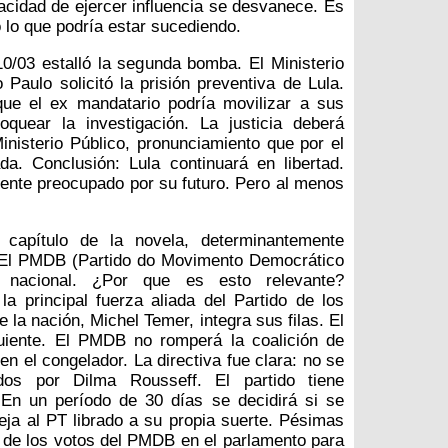
cidad de ejercer influencia se desvanece. Es
 lo que podría estar sucediendo.
10/03 estalló la segunda bomba. El Ministerio
 Paulo solicitó la prisión preventiva de Lula.
que el ex mandatario podría movilizar a sus
oquear la investigación. La justicia deberá
inisterio Público, pronunciamiento que por el
a. Conclusión: Lula continuará en libertad.
mente preocupado por su futuro. Pero al menos
 capítulo de la novela, determinantemente
. El PMDB (Partido do Movimento Democrático
e nacional. ¿Por que es esto relevante?
 principal fuerza aliada del Partido de los
 la nación, Michel Temer, integra sus filas. El
guiente. El PMDB no romperá la coalición de
n el congelador. La directiva fue clara: no se
dos por Dilma Rousseff. El partido tiene
. En un período de 30 días se decidirá si se
eja al PT librado a su propia suerte. Pésimas
a de los votos del PMDB en el parlamento para