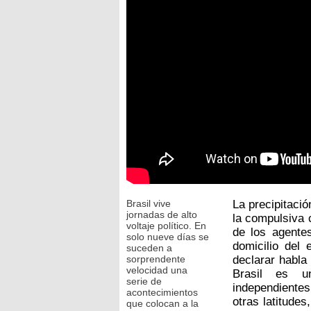
Brasil vive
La precipitaci
jornadas de alto
la compulsiva 
voltaje político. En
de los agente
solo nueve días se
domicilio del 
suceden a
sorprendente
declarar habla 
velocidad una
Brasil es u
serie de
independiente
acontecimientos
otras latitudes
que colocan a la