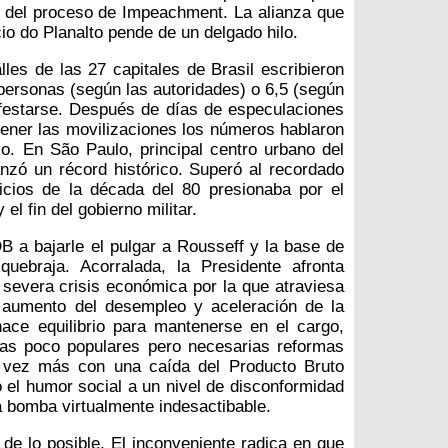
o del proceso de Impeachment. La alianza que
cio do Planalto pende de un delgado hilo.
lles de las 27 capitales de Brasil escribieron
 personas (según las autoridades) o 6,5 (según
ifestarse. Después de días de especulaciones
tener las movilizaciones los números hablaron
ico. En São Paulo, principal centro urbano del
nzó un récord histórico. Superó al recordado
icios de la década del 80 presionaba por el
el fin del gobierno militar.
B a bajarle el pulgar a Rousseff y la base de
quebraja. Acorralada, la Presidente afronta
a severa crisis económica por la que atraviesa
, aumento del desempleo y aceleración de la
hace equilibrio para mantenerse en el cargo,
 las poco populares pero necesarias reformas
 vez más con una caída del Producto Bruto
o el humor social a un nivel de disconformidad
na bomba virtualmente indesactibable.
e de lo posible. El inconveniente radica en que