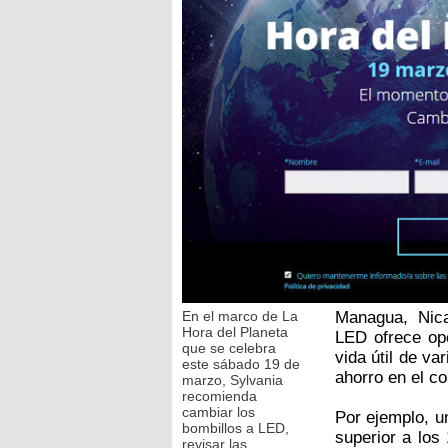
En el marco de La
Managua, Nica
Hora del Planeta
LED ofrece o
que se celebra
vida útil de va
este sábado 19 de
ahorro en el c
marzo, Sylvania
recomienda
cambiar los
Por ejemplo, u
bombillos a LED,
superior a lo
revisar las