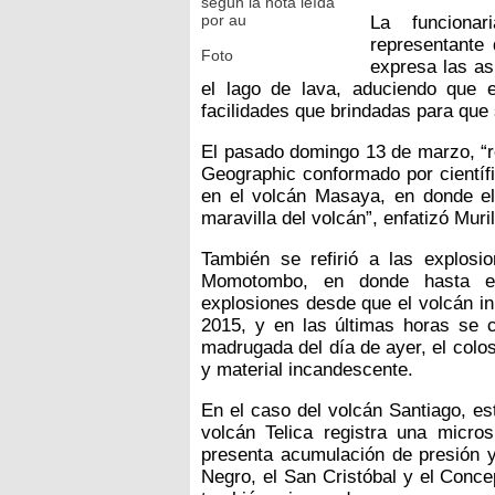
según la nota leída
por au
La funciona
representante 
Foto
expresa las as
el lago de lava, aduciendo que 
facilidades que brindadas para que 
El pasado domingo 13 de marzo, “re
Geographic conformado por científi
en el volcán Masaya, en donde el
maravilla del volcán”, enfatizó Muril
También se refirió a las explosi
Momotombo, en donde hasta el
explosiones desde que el volcán in
2015, y en las últimas horas se c
madrugada del día de ayer, el colo
y material incandescente.
En el caso del volcán Santiago, es
volcán Telica registra una micro
presenta acumulación de presión y 
Negro, el San Cristóbal y el Concep