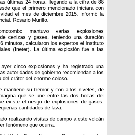
as últimas 24 horas, llegando a la cifra de 88
esde que el primero mencionado iniciara con
ividad el mes de diciembre 2015, informó la
cial, Rosario Murillo.
motombo mantuvo varias explosiones
e cenizas y gases, teniendo una duración
 minutos, calcularon los expertos el Instituto
ales (Ineter). La última explosión fue a las
o ayer cinco explosiones y ha registrado una
Las autoridades de gobierno recomiendan a los
a del cráter del enorme coloso.
 mantiene su tremor y con altos niveles, de
l magma que se une entre las dos bocas del
que existe el riesgo de explosiones de gases,
equeñas cantidades de lava.
ado realizando visitas de campo a este volcán
ier fenómeno que ocurra.