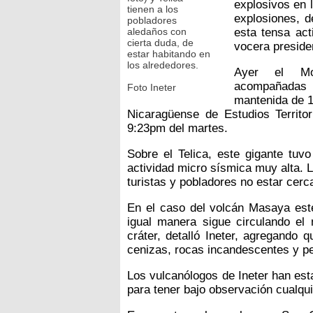
explosivos en l
tienen a los
explosiones, d
pobladores
aledaños con
esta tensa act
cierta duda, de
vocera presiden
estar habitando en
los alrededores.
Ayer el Mo
acompañadas d
Foto Ineter
mantenida de 16
Nicaragüense de Estudios Territori
9:23pm del martes.
Sobre el Telica, este gigante tuv
actividad micro sísmica muy alta. 
turistas y pobladores no estar cerc
En el caso del volcán Masaya este
igual manera sigue circulando e
cráter, detalló Ineter, agregando 
cenizas, rocas incandescentes y p
Los vulcanólogos de Ineter han est
para tener bajo observación cualqu