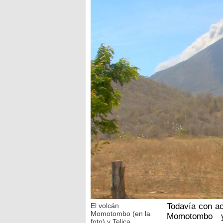
El volcán
Todavía con ac
Momotombo (en la
Momotombo y 
foto) y Telica