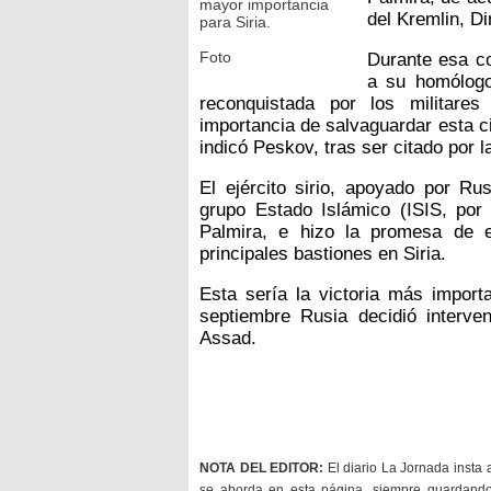
mayor importancia
del Kremlin, Di
para Siria.
Foto
Durante esa con
a su homólogo
reconquistada por los militares
importancia de salvaguardar esta ci
indicó Peskov, tras ser citado por 
El ejército sirio, apoyado por Ru
grupo Estado Islámico (ISIS, por 
Palmira, e hizo la promesa de e
principales bastiones en Siria.
Esta sería la victoria más import
septiembre Rusia decidió interve
Assad.
NOTA DEL EDITOR:
El diario La Jornada insta 
se aborda en esta página, siempre guardan