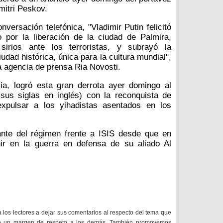
mitri Peskov.
versación telefónica, "Vladimir Putin felicitó
 por la liberación de la ciudad de Palmira,
 sirios ante los terroristas, y subrayó la
udad histórica, única para la cultura mundial",
la agencia de prensa Ria Novosti.
sia, logró esta gran derrota ayer domingo al
sus siglas en inglés) con la reconquista de
xpulsar a los yihadistas asentados en los
ante del régimen frente a ISIS desde que en
nir en la guerra en defensa de su aliado Al
a los lectores a dejar sus comentarios al respecto del tema que
do un margen de respeto a los demás. También promovemos