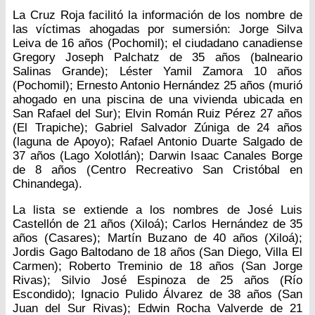
La Cruz Roja facilitó la información de los nombre de
las víctimas ahogadas por sumersión: Jorge Silva
Leiva de 16 años (Pochomil); el ciudadano canadiense
Gregory Joseph Palchatz de 35 años (balneario
Salinas Grande); Léster Yamil Zamora 10 años
(Pochomil); Ernesto Antonio Hernández 25 años (murió
ahogado en una piscina de una vivienda ubicada en
San Rafael del Sur); Elvin Román Ruiz Pérez 27 años
(El Trapiche); Gabriel Salvador Zúniga de 24 años
(laguna de Apoyo); Rafael Antonio Duarte Salgado de
37 años (Lago Xolotlán); Darwin Isaac Canales Borge
de 8 años (Centro Recreativo San Cristóbal en
Chinandega).
La lista se extiende a los nombres de José Luis
Castellón de 21 años (Xiloá); Carlos Hernández de 35
años (Casares); Martín Buzano de 40 años (Xiloá);
Jordis Gago Baltodano de 18 años (San Diego, Villa El
Carmen); Roberto Treminio de 18 años (San Jorge
Rivas); Silvio José Espinoza de 25 años (Río
Escondido); Ignacio Pulido Álvarez de 38 años (San
Juan del Sur Rivas); Edwin Rocha Valverde de 21