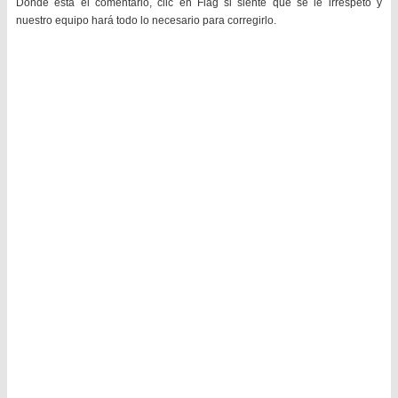
Donde está el comentario, clic en Flag si siente que se le irrespetó y
nuestro equipo hará todo lo necesario para corregirlo.