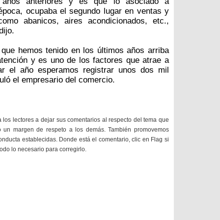
a años anteriores y es que lo asociado a
 época, ocupaba el segundo lugar en ventas y
como abanicos, aires acondicionados, etc.,
ijo.
 que hemos tenido en los últimos años arriba
tención y es uno de los factores que atrae a
izar el año esperamos registrar unos dos mil
uló el empresario del comercio.
a los lectores a dejar sus comentarios al respecto del tema que
do un margen de respeto a los demás. También promovemos
onducta establecidas. Donde está el comentario, clic en Flag si
todo lo necesario para corregirlo.