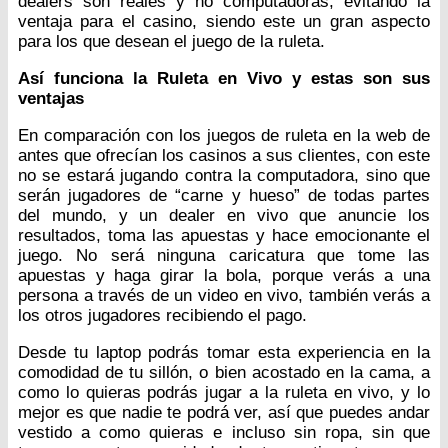
dealers son reales y no computadoras, evitando la
ventaja para el casino, siendo este un gran aspecto
para los que desean el juego de la ruleta.
Así funciona la Ruleta en Vivo y estas son sus
ventajas
En comparación con los juegos de ruleta en la web de
antes que ofrecían los casinos a sus clientes, con este
no se estará jugando contra la computadora, sino que
serán jugadores de “carne y hueso” de todas partes
del mundo, y un dealer en vivo que anuncie los
resultados, toma las apuestas y hace emocionante el
juego. No será ninguna caricatura que tome las
apuestas y haga girar la bola, porque verás a una
persona a través de un video en vivo, también verás a
los otros jugadores recibiendo el pago.
Desde tu laptop podrás tomar esta experiencia en la
comodidad de tu sillón, o bien acostado en la cama, a
como lo quieras podrás jugar a la ruleta en vivo, y lo
mejor es que nadie te podrá ver, así que puedes andar
vestido a como quieras e incluso sin ropa, sin que