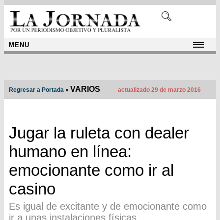
MENU
VARIOS
Regresar a Portada
»
actualizado 29 de marzo 2016
Jugar la ruleta con dealer
humano en línea:
emocionante como ir al
casino
Es igual de excitante y de emocionante como
ir a unas instalaciones físicas