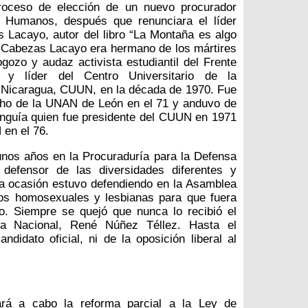
 proceso de elección de un nuevo procurador
 Humanos, después que renunciara el líder
 Lacayo, autor del libro “La Montaña es algo
Cabezas Lacayo era hermano de los mártires
gozo y audaz activista estudiantil del Frente
R, y líder del Centro Universitario de la
 Nicaragua, CUUN, en la década de 1970. Fue
cho de la UNAN de León en el 71 y anduvo de
unguía quien fue presidente del CUUN en 1971
 en el 76.
os años en la Procuraduría para la Defensa
efensor de las diversidades diferentes y
na ocasión estuvo defendiendo en la Asamblea
los homosexuales y lesbianas para que fuera
o. Siempre se quejó que nunca lo recibió el
ea Nacional, René Núñez Téllez. Hasta el
idato oficial, ni de la oposición liberal al
vará a cabo la reforma parcial a la Ley de