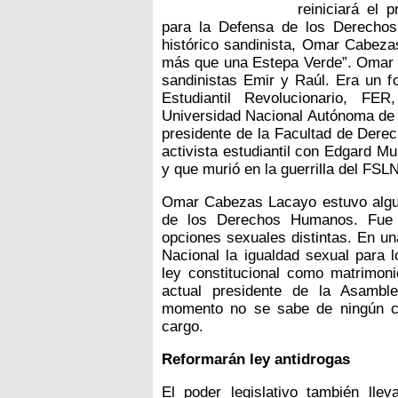
reiniciará el
para la Defensa de los Derechos
histórico sandinista, Omar Cabezas
más que una Estepa Verde”. Omar 
sandinistas Emir y Raúl. Era un fo
Estudiantil Revolucionario, FE
Universidad Nacional Autónoma de
presidente de la Facultad de Dere
activista estudiantil con Edgard M
y que murió en la guerrilla del FSLN
Omar Cabezas Lacayo estuvo algun
de los Derechos Humanos. Fue d
opciones sexuales distintas. En u
Nacional la igualdad sexual para 
ley constitucional como matrimoni
actual presidente de la Asambl
momento no se sabe de ningún cand
cargo.
Reformarán ley antidrogas
El poder legislativo también lle