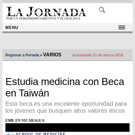
MENU
VARIOS
Regresar a Portada
»
actualizado 31 de marzo 2016
Estudia medicina con Beca
en Taiwán
Esta beca es una excelente oportunidad para
los jóvenes que busquen altos valores éticos
EMB. EN NICARAGUA