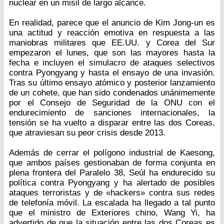
nuclear en un misil de largo alcance.
En realidad, parece que el anuncio de Kim Jong-un es
una actitud y reacción emotiva en respuesta a las
maniobras militares que EE.UU. y Corea del Sur
empezaron el lunes, que son las mayores hasta la
fecha e incluyen el simulacro de ataques selectivos
contra Pyongyang y hasta el ensayo de una invasión.
Tras su último ensayo atómico y posterior lanzamiento
de un cohete, que han sido condenados unánimemente
por el Consejo de Seguridad de la ONU con el
endurecimiento de sanciones internacionales, la
tensión se ha vuelto a disparar entre las dos Coreas,
que atraviesan su peor crisis desde 2013.
Además de cerrar el polígono industrial de Kaesong,
que ambos países gestionaban de forma conjunta en
plena frontera del Paralelo 38, Seúl ha endurecido su
política contra Pyongyang y ha alertado de posibles
ataques terroristas y de «hackers» contra sus redes
de telefonía móvil. La escalada ha llegado a tal punto
que el ministro de Exteriores chino, Wang Yi, ha
advertido de que la situación entre las dos Coreas es