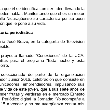
 que él se identifica con ser líder, llevando la
den hablar. Manifestando que él es un motor
ullo Nicaragüense se caracteriza por su buen
ión que le pone a su vida.
oria periodística
ía José Bravo, en la categoría de Televisión
isible.
 proyecto llamado “Conexiones” de la UCA.
ntías para el programa “Esta noche y esta
orro.
seleccionado de parte de la organización
dor Junior 2016, celebración que consiste en
municadores, emprendedores, impulsando sus
de vida de este joven, que a sus siete años de
er frutas y verduras en el mercado Ernesto
Periódico digital la Jornada: “Yo acompañe a
 15 a vender y no me avergüenza contar mis