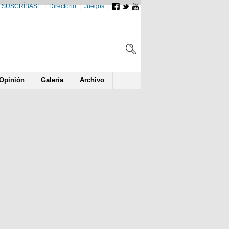
SUSCRÍBASE
|
Directorio
|
Juegos
|
Opin
ió
n
Galería
Archivo