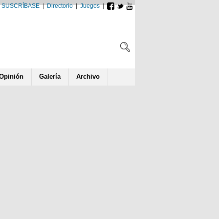
SUSCRÍBASE
|
Directorio
|
Juegos
|
Opin
ió
n
Galería
Archivo