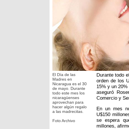
El Día de las
Durante todo e
Madres en
orden de los U
Nicaragua es el 30
15% y un 20% 
de mayo. Durante
aseguró Rose
todo este mes los
nicaragüenses
Comercio y Se
aprovechan para
hacer algún regalo
En un mes no
a las madrecitas.
U$150 millones
se espera qu
Foto Archivo
millones, afir