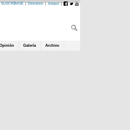
SUSCRÍBASE
|
Directorio
|
Juegos
|
Opin
ió
n
Galería
Archivo