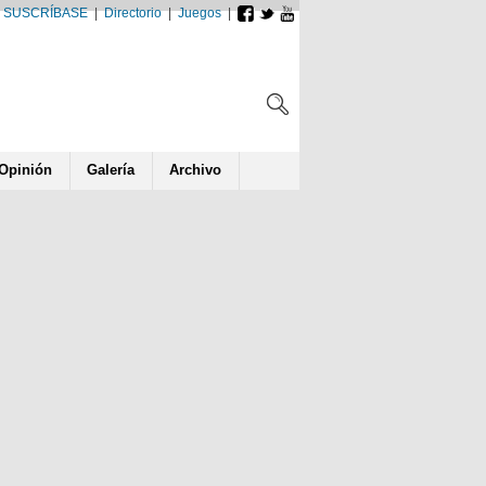
SUSCRÍBASE
|
Directorio
|
Juegos
|
Opin
ió
n
Galería
Archivo