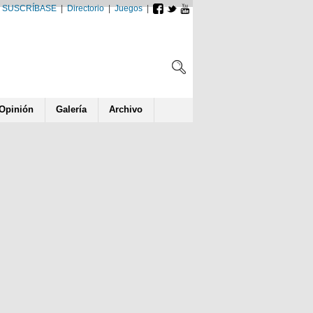
SUSCRÍBASE
|
Directorio
|
Juegos
|
Opin
ió
n
Galería
Archivo