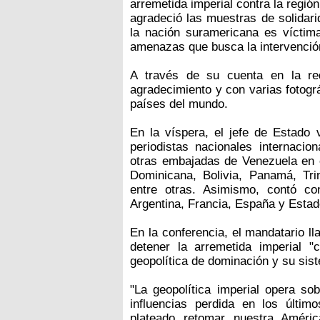
arremetida imperial contra la regió
agradeció las muestras de solidari
la nación suramericana es víctim
amenazas que busca la intervención
A través de su cuenta en la red
agradecimiento y con varias fotogr
países del mundo.
En la víspera, el jefe de Estado
periodistas nacionales internacio
otras embajadas de Venezuela en
Dominicana, Bolivia, Panamá, Trini
entre otras. Asimismo, contó con
Argentina, Francia, España y Esta
En la conferencia, el mandatario ll
detener la arremetida imperial "
geopolítica de dominación y su sist
"La geopolítica imperial opera s
influencias perdida en los últim
plateado retomar nuestra Améri