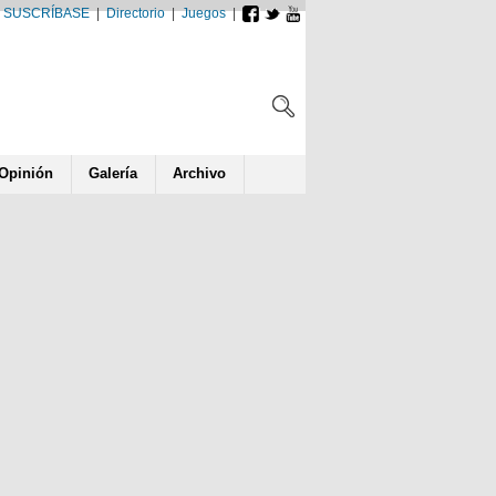
SUSCRÍBASE
|
Directorio
|
Juegos
|
Opin
ió
n
Galería
Archivo