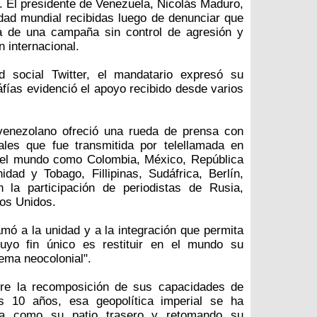
n. El presidente de Venezuela, Nicolás Maduro,
dad mundial recibidas luego de denunciar que
a de una campaña sin control de agresión y
 internacional.
 social Twitter, el mandatario expresó su
áfías evidenció el apoyo recibido desde varios
 venezolano ofreció una rueda de prensa con
nales que fue transmitida por telellamada en
 el mundo como Colombia, México, República
dad y Tobago, Fillipinas, Sudáfrica, Berlín,
 la participación de periodistas de Rusia,
dos Unidos.
amó a la unidad y a la integración que permita
cuyo fin único es restituir en el mundo su
ema neocolonial".
obre la recomposición de sus capacidades de
os 10 años, esa geopolítica imperial se ha
ca como su patio trasero y retomando su