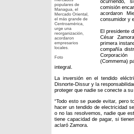
ocurriendo, 
populares de
comisión encar
Managua, el
acordaron Mi
Mercado Oriental,
el más grande de
consumidor y 
Centroamérica,
urge una
El presidente 
reorganización,
César Zamora
acordaron
empresarios
primera instan
locales.
compañía distr
Corporació
Foto
(Commema) par
integral.
La inversión en el tendido eléct
Disnorte-Dissur y la responsabilidad
proteger que nadie se conecte a su 
“Todo esto se puede evitar, pero 
hacer un tendido de electricidad 
o no las resolvemos, nadie que est
tiene capacidad de pagar, si tiene
aclaró Zamora.