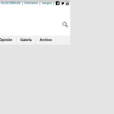
SUSCRÍBASE
|
Directorio
|
Juegos
|
Opin
ió
n
Galería
Archivo