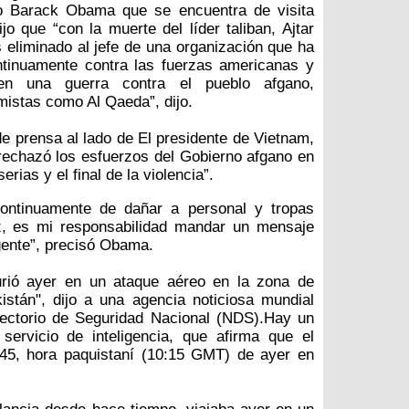
o Barack Obama que se encuentra de visita
jo que “con la muerte del líder taliban, Ajtar
eliminado al jefe de una organización que ha
ntinuamente contra las fuerzas americanas y
 en una guerra contra el pueblo afgano,
mistas como Al Qaeda”, dijo.
e prensa al lado de El presidente de Vietnam,
rechazó los esfuerzos del Gobierno afgano en
ias y el final de la violencia”.
continuamente de dañar a personal y tropas
, es mi responsabilidad mandar un mensaje
gente”, precisó Obama.
murió ayer en un ataque aéreo en la zona de
istán", dijo a una agencia noticiosa mundial
irectorio de Seguridad Nacional (NDS).Hay un
ervicio de inteligencia, que afirma que el
:45, hora paquistaní (10:15 GMT) de ayer en