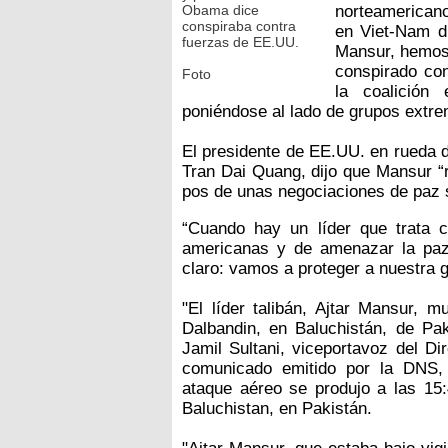
Obama dice
norteamerican
conspiraba contra
en Viet-Nam di
fuerzas de EE.UU.
Mansur, hemos 
conspirado co
Foto
la coalición
poniéndose al lado de grupos extre
El presidente de EE.UU. en rueda d
Tran Dai Quang, dijo que Mansur “
pos de unas negociaciones de paz ser
“Cuando hay un líder que trata 
americanas y de amenazar la paz
claro: vamos a proteger a nuestra 
"El líder talibán, Ajtar Mansur, 
Dalbandin, en Baluchistán, de Pak
Jamil Sultani, viceportavoz del D
comunicado emitido por la DNS, s
ataque aéreo se produjo a las 15
Baluchistan, en Pakistán.