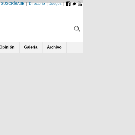
SUSCRÍBASE
|
Directorio
|
Juegos
|
Opin
ió
n
Galería
Archivo