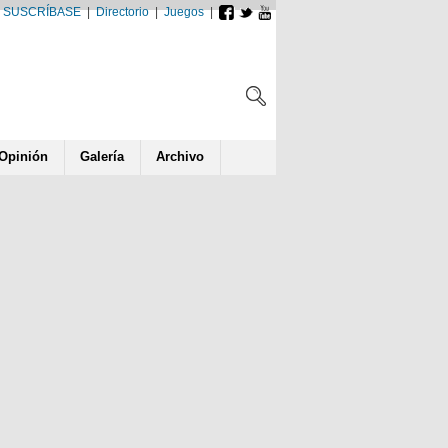
SUSCRÍBASE
|
Directorio
|
Juegos
|
Opin
ió
n
Galería
Archivo