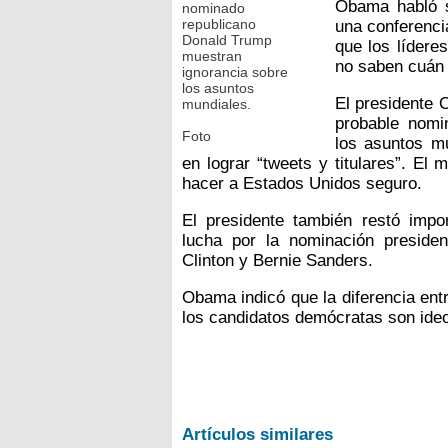
Obama habló s
nominado
republicano
una conferenci
Donald Trump
que los lídere
muestran
no saben cuán 
ignorancia sobre
los asuntos
El presidente 
mundiales.
probable nomi
Foto
los asuntos mu
en lograr “tweets y titulares”. El
hacer a Estados Unidos seguro.
El presidente también restó impo
lucha por la nominación presiden
Clinton y Bernie Sanders.
Obama indicó que la diferencia ent
los candidatos demócratas son ideo
Artículos similares