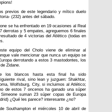
mpions!
 previos de este legendario y mítico duelo
toria- (232) antes del sábado.
meone se ha enfrentado en 19 ocasiones al Real
 7 derrotas y 5 empates, agreguemos 6 finales
esultado de 4 victorias del Atlético (todas en
s.
ste equipo del Cholo viene de eliminar al
unque vale mencionar que nunca un equipo se
uropa derrotando a estos 3 mastodontes, los
 de Zidane.
e los blancos hasta esta final ha sido
guiente rival, sino lean y juzguen: Shakhtar,
a, Wolfsburg, City, si incluimos al Atlético;
guno de estos 7 oncenos ha ganado una súper
de Simeone suman 23 súper copas de Europa
drid) ¿Qué les parece? interesante ¿no?
 de Southampton el miércoles 10 de abril de