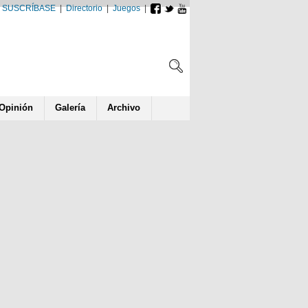
SUSCRÍBASE
|
Directorio
|
Juegos
|
Opin
ió
n
Galería
Archivo