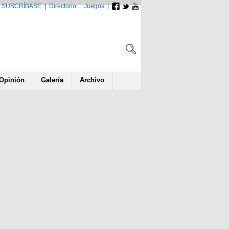
SUSCRÍBASE
|
Directorio
|
Juegos
|
Opin
ió
n
Galería
Archivo