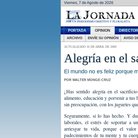
Viernes, 7 de Agosto de 2026
PORTADA
OPINION
DIRECTOR
ARCHIVO
ENVÍE SU OPINIÓN
AVISO D
ACTUALIZADO 16 DE ABRIL DE 2009
Alegría en el s
El mundo no es feliz porque 
POR WALTER MONGE-CRUZ
¿Has sentido alegría en el sacrific
alimento, educación y porvenir a tus h
sin preocupación, con los juguetes qu
Seguramente, si lo has hecho. Y du
laborales, el estrés de soportar a u
arriesgar tu vida, porque el val
padecimientos de tu mente y tu cuerp