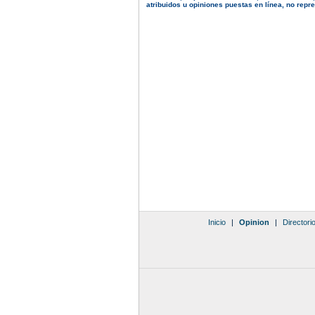
atribuidos u opiniones puestas en línea, no repres
Inicio
|
Opinion
|
Directori