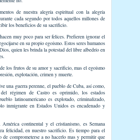
lemente no.
ntos de nuestra alegría espiritual con la alegría
durante cada segundo por todos aquellos millones de
bir los beneficios de su sacrificio.
acen muy poco para ser felices. Prefieren ignorar el
 regocijarse en su propio egoísmo. Estos seres humanos
ios, quien les brinda la potestad del libre albedrío en
es.
 de los frutos de su amor y sacrificio, mas el egoísmo
presión, explotación, crimen y muerte.
 vive una guerra perenne, el pueblo de Cuba, así como,
 del régimen de Castro es oprimido, los estados
pueblo latinoamericano es explotado, criminalizado,
eblo inmigrante en Estados Unidos es encadenado y
 América continental y el cristianismo, es Semana
a felicidad, en nuestro sacrificio. Es tiempo para el
do de comprometerse a no hacerlo mas y permitir que