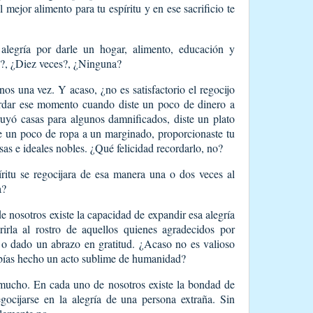
l mejor alimento para tu espíritu y en ese sacrificio te
alegría por darle un hogar, alimento, educación y
z?, ¿Diez veces?, ¿Ninguna?
s una vez. Y acaso, ¿no es satisfactorio el regocijo
cordar ese momento cuando diste un poco de dinero a
uyó casas para algunos damnificados, diste un plato
 un poco de ropa a un marginado, proporcionaste tu
sas e ideales nobles. ¿Qué felicidad recordarlo, no?
ritu se regocijara de esa manera una o dos veces al
a?
nosotros existe la capacidad de expandir esa alegría
rirla al rostro de aquellos quienes agradecidos por
o o dado un abrazo en gratitud. ¿Acaso no es valioso
habías hecho un acto sublime de humanidad?
e mucho. En cada uno de nosotros existe la bondad de
egocijarse en la alegría de una persona extraña. Sin