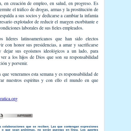
n, en creación de empleo, en salud, en progreso. Es
ermite el tráfico de drogas, armas y la prostitución de
 espalda a sus socios y dedicarse a cambiar la infamia
resario explotador de reducir el margen exorbitante e
condiciones laborales de sus fieles empleados.
s lideres latinoamericanos que han sido electos
r con honor sus presidencias, a amar y sacrificarse
y dejar sus egoísmos ideológicos a un lado, para
a ver a los hijos de Dios que son su responsabilidad
ción y porvenir.
ios que veneramos esta semana y es responsabilidad de
rar nuestros espíritus y con ello el mundo en que
atica.org
s colaboraciones que se reciben. Las que contengan expresiones
s, o que sean anónimas, no serán puestas en línea. Los aportes