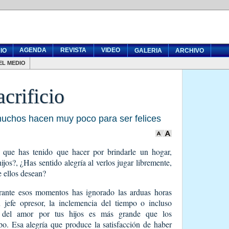
AGENDA
REVISTA
VIDEO
IO
GALERIA
ARCHIVO
EL MEDIO
acrificio
muchos hacen muy poco para ser felices
io que has tenido que hacer por brindarle un hogar,
ijos?, ¿Has sentido alegría al verlos jugar libremente,
e ellos desean?
rante esos momentos has ignorado las arduas horas
n jefe opresor, la inclemencia del tiempo o incluso
or del amor por tus hijos es más grande que los
o. Esa alegría que produce la satisfacción de haber