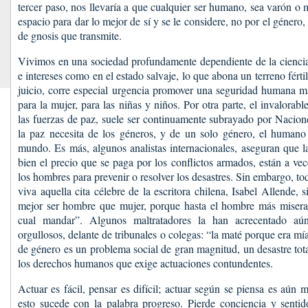
tercer paso, nos llevaría a que cualquier ser humano, sea varón o 
espacio para dar lo mejor de sí y se le considere, no por el género,
de gnosis que transmite.
Vivimos en una sociedad profundamente dependiente de la ciencia
e intereses como en el estado salvaje, lo que abona un terreno férti
juicio, corre especial urgencia promover una seguridad humana má
para la mujer, para las niñas y niños. Por otra parte, el invalorabl
las fuerzas de paz, suele ser continuamente subrayado por Nacion
la paz necesita de los géneros, y de un solo género, el humano
mundo. Es más, algunos analistas internacionales, aseguran que 
bien el precio que se paga por los conflictos armados, están a ve
los hombres para prevenir o resolver los desastres. Sin embargo, to
viva aquella cita célebre de la escritora chilena, Isabel Allende, s
mejor ser hombre que mujer, porque hasta el hombre más miserab
cual mandar”. Algunos maltratadores la han acrecentado aú
orgullosos, delante de tribunales o colegas: “la maté porque era mía
de género es un problema social de gran magnitud, un desastre tota
los derechos humanos que exige actuaciones contundentes.
Actuar es fácil, pensar es difícil; actuar según se piensa es aún
esto sucede con la palabra progreso. Pierde conciencia y sentid