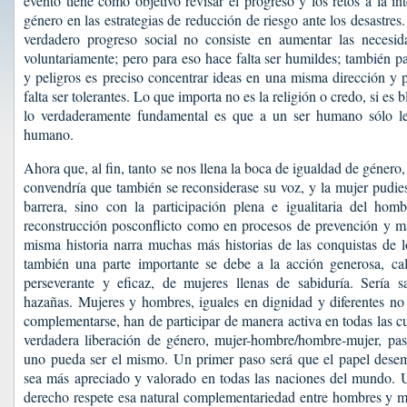
evento tiene como objetivo revisar el progreso y los retos a la i
género en las estrategias de reducción de riesgo ante los desastres
verdadero progreso social no consiste en aumentar las necesida
voluntariamente; pero para eso hace falta ser humildes; también p
y peligros es preciso concentrar ideas en una misma dirección y 
falta ser tolerantes. Lo que importa no es la religión o credo, si es 
lo verdaderamente fundamental es que a un ser humano sólo le
humano.
Ahora que, al fin, tanto se nos llena la boca de igualdad de género,
convendría que también se reconsiderase su voz, y la mujer pudies
barrera, sino con la participación plena e igualitaria del hom
reconstrucción posconflicto como en procesos de prevención y m
misma historia narra muchas más historias de las conquistas de 
también una parte importante se debe a la acción generosa, cal
perseverante y eficaz, de mujeres llenas de sabiduría. Sería sa
hazañas. Mujeres y hombres, iguales en dignidad y diferentes no 
complementarse, han de participar de manera activa en todas las cu
verdadera liberación de género, mujer-hombre/hombre-mujer, pas
uno pueda ser el mismo. Un primer paso será que el papel dese
sea más apreciado y valorado en todas las naciones del mundo. 
derecho respete esa natural complementariedad entre hombres y m