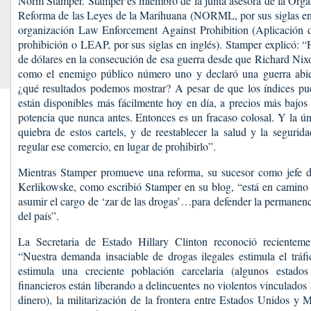
Norm Stamper. Stamper es miembro de la junta asesora de la Orga
Reforma de las Leyes de la Marihuana (NORML, por sus siglas en 
organización Law Enforcement Against Prohibition (Aplicación de
prohibición o LEAP, por sus siglas en inglés). Stamper explicó: 
de dólares en la consecución de esa guerra desde que Richard Nix
como el enemigo público número uno y declaró una guerra abier
¿qué resultados podemos mostrar? A pesar de que los índices pue
están disponibles más fácilmente hoy en día, a precios más bajos 
potencia que nunca antes. Entonces es un fracaso colosal. Y la ún
quiebra de estos cartels, y de reestablecer la salud y la segurid
regular ese comercio, en lugar de prohibirlo”.
Mientras Stamper promueve una reforma, su sucesor como jefe de 
Kerlikowske, como escribió Stamper en su blog, “está en camino 
asumir el cargo de ‘zar de las drogas’…para defender la permanenc
del país”.
La Secretaria de Estado Hillary Clinton reconoció recientem
“Nuestra demanda insaciable de drogas ilegales estimula el tráf
estimula una creciente población carcelaria (algunos estado
financieros están liberando a delincuentes no violentos vinculados 
dinero), la militarización de la frontera entre Estados Unidos y 