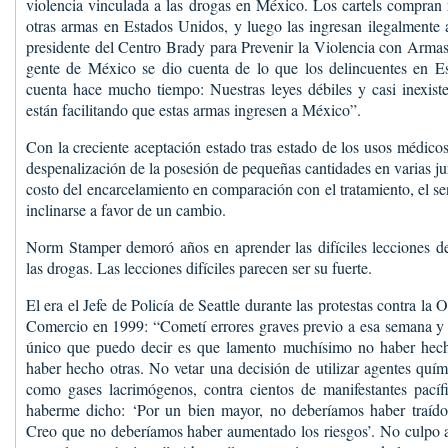
violencia vinculada a las drogas en México. Los cartels compran 
otras armas en Estados Unidos, y luego las ingresan ilegalmente
presidente del Centro Brady para Prevenir la Violencia con Arma
gente de México se dio cuenta de lo que los delincuentes en E
cuenta hace mucho tiempo: Nuestras leyes débiles y casi inexist
están facilitando que estas armas ingresen a México”.
Con la creciente aceptación estado tras estado de los usos médico
despenalización de la posesión de pequeñas cantidades en varias jur
costo del encarcelamiento en comparación con el tratamiento, el s
inclinarse a favor de un cambio.
Norm Stamper demoró años en aprender las difíciles lecciones de 
las drogas. Las lecciones difíciles parecen ser su fuerte.
El era el Jefe de Policía de Seattle durante las protestas contra la
Comercio en 1999: “Cometí errores graves previo a esa semana y 
único que puedo decir es que lamento muchísimo no haber hech
haber hecho otras. No vetar una decisión de utilizar agentes quí
como gases lacrimógenos, contra cientos de manifestantes pacíf
haberme dicho: ‘Por un bien mayor, no deberíamos haber traído
Creo que no deberíamos haber aumentado los riesgos’. No culpo a 