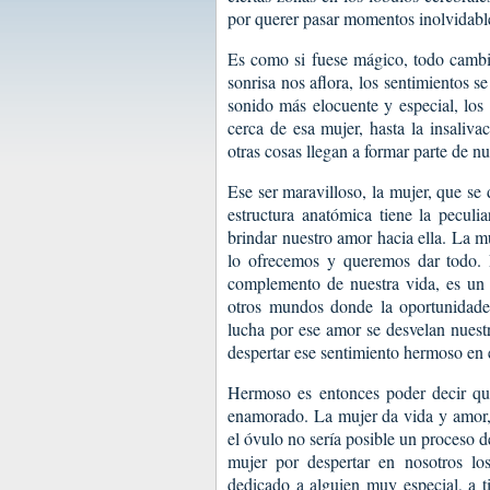
por querer pasar momentos inolvidables
Es como si fuese mágico, todo cambia
sonrisa nos aflora, los sentimientos s
sonido más elocuente y especial, los
cerca de esa mujer, hasta la insaliva
otras cosas llegan a formar parte de nu
Ese ser maravilloso, la mujer, que se
estructura anatómica tiene la pecul
brindar nuestro amor hacia ella. La m
lo ofrecemos y queremos dar todo.
complemento de nuestra vida, es un s
otros mundos donde la oportunidades
lucha por ese amor se desvelan nuest
despertar ese sentimiento hermoso en 
Hermoso es entonces poder decir que
enamorado. La mujer da vida y amor, 
el óvulo no sería posible un proceso 
mujer por despertar en nosotros lo
dedicado a alguien muy especial, a t