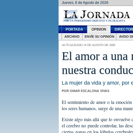
Jueves, 6 de Agosto de 2026
PORTADA
OPINION
DIRECTOR
ARCHIVO
ENVÍE SU OPINIÓN
AVISO D
ACTUALIZADO 14 DE AGOSTO DE 2009
El amor a una
nuestra conduc
La mujer da vida y amor, por e
POR OMAR ESCALONA VIVAS
El sentimiento de amor o la emoción 
los seres humanos, surge de una maner
Existe algo más allá que lo envuelve 
el cerebro no puede controlar, las de
ciertas zonas en los lóbulos cerebral