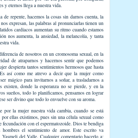
 y eternos llega a nuestra vida.
 de repente, hacemos la cosas sin darnos cuenta, la
e nos expresan, las palabras al pronunciarlas tienen un
 latidos cardíacos aumentan su ritmo cuando estamos
ción nos aumenta, la ansiedad, la melancolía, y tanta
estra vida.
 diferencia de nosotros en un cromosoma sexual, en la
iaridad de atraparnos y hacernos sentir que podemos
ujer despierta tantos sentimientos hermosos que hasta
 Es así como me atrevo a decir que la mujer como
er mágico para invitarnos a soñar, a trasladarnos a
 existen, donde la esperanza no se pierde, y en la
ros sueños, todo lo planificamos, pensamos en lograr
ese ser divino que todo lo envuelve con su aroma.
 por la mujer nuestra vida cambia, cuando se está
por ellas existimos, pues sin una célula sexual como
de fecundación con el espermatozoide. Dios te bendiga
s hombres el sentimiento de amor. Este escrito va
i Yasmeli del Valle. Cualquier comentario hacerlo a: