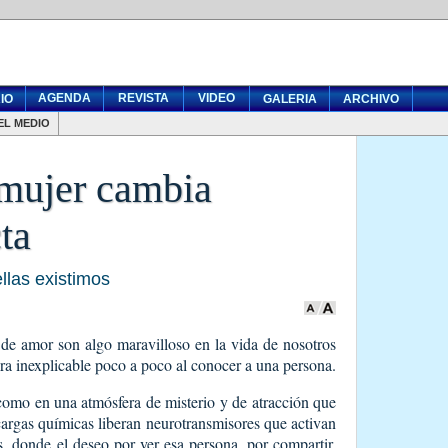
AGENDA
REVISTA
VIDEO
IO
GALERIA
ARCHIVO
EL MEDIO
 mujer cambia
ta
llas existimos
de amor son algo maravilloso en la vida de nosotros
a inexplicable poco a poco al conocer a una persona.
como en una atmósfera de misterio y de atracción que
scargas químicas liberan neurotransmisores que activan
es, donde el deseo por ver esa persona, por compartir,