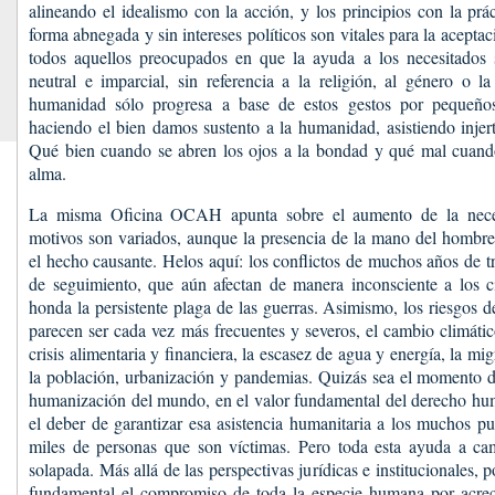
alineando el idealismo con la acción, y los principios con la prá
forma abnegada y sin intereses políticos son vitales para la aceptac
todos aquellos preocupados en que la ayuda a los necesitados
neutral e imparcial, sin referencia a la religión, al género o l
humanidad sólo progresa a base de estos gestos por pequeño
haciendo el bien damos sustento a la humanidad, asistiendo inje
Qué bien cuando se abren los ojos a la bondad y qué mal cuando 
alma.
La misma Oficina OCAH apunta sobre el aumento de la neces
motivos son variados, aunque la presencia de la mano del hombre
el hecho causante. Helos aquí: los conflictos de muchos años de t
de seguimiento, que aún afectan de manera inconsciente a los c
honda la persistente plaga de las guerras. Asimismo, los riesgos d
parecen ser cada vez más frecuentes y severos, el cambio climátic
crisis alimentaria y financiera, la escasez de agua y energía, la mi
la población, urbanización y pandemias. Quizás sea el momento d
humanización del mundo, en el valor fundamental del derecho huma
el deber de garantizar esa asistencia humanitaria a los muchos pu
miles de personas que son víctimas. Pero toda esta ayuda a ca
solapada. Más allá de las perspectivas jurídicas e institucionales, 
fundamental el compromiso de toda la especie humana por acrece