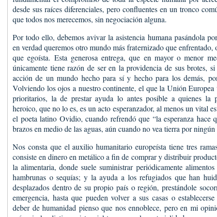
desde sus raíces diferenciales, pero confluentes en un tronco com
que todos nos merecemos, sin negociación alguna.
Por todo ello, debemos avivar la asistencia humana pasándola por 
en verdad queremos otro mundo más fraternizado que enfrentado, 
que egoísta. Esta generosa entrega, que en mayor o menor med
únicamente tiene razón de ser en la providencia de sus brotes, si 
acción de un mundo hecho para sí y hecho para los demás, por
Volviendo los ojos a nuestro continente, el que la Unión Europea 
prioritarios, la de prestar ayuda lo antes posible a quienes la
heroico, que no lo es, es un acto esperanzador, al menos un vital es
el poeta latino Ovidio, cuando refrendó que “la esperanza hace q
brazos en medio de las aguas, aún cuando no vea tierra por ningún 
Nos consta que el auxilio humanitario europeísta tiene tres rama
consiste en dinero en metálico a fin de comprar y distribuir produc
la alimentaria, donde suele suministrar periódicamente alimentos
hambrunas o sequías; y la ayuda a los refugiados que han huid
desplazados dentro de su propio país o región, prestándole socor
emergencia, hasta que pueden volver a sus casas o establecerse 
deber de humanidad pienso que nos ennoblece, pero en mi opin