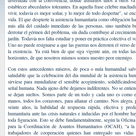
diversidad con la convivencia, donde asistirnos unos a otros va
establecer abecedarios tolerantes. En aquella frase célebre machad
vivir, todavía es mejor soñar, y lo mejor de todo despertar”, se enc
vida. El que despierte la asistencia humanitaria como obligación 
más allá del cuidado inmediato de las personas, sino también b
derrotar el gérmen del problema, sin duda contribuye al crecimien
jardín. Todavía nos falta estudiar y poner en práctica colectiva el
Uno no puede resignarse a que las guerras nos derroten el verso de 
la existencia. Ya está bien de que siga vigente aún, en todas la
horizontes, de que nosotros mismos somos nuestro peor enemigo.
Con estos antecedentes míseros, de poca o nula humanidad salvo
saludable que la celebración del día mundial de la asistencia hum
sirviese para mundializar el sensible acogimiento, solidificándo
señal humana. Nada ajeno debe dejarnos indiferentes. No se entien
se dejan sueltos. Somos parte de un todo y cada uno es como es
manos, todos los corazones, para allanar el camino. Nos alegra, 
veinte años, la habilidad de respuesta rápida, efectiva y pre
humanitaria ante las crisis naturales e inducidas por el hombre h
toda figuración. Esto se debe fundamentalmente, según la Oficin
para la Coordinación de Asuntos Humanitarios (OCAH), “a la 
trabajadores de cooperación quienes han entregado sus vidas 