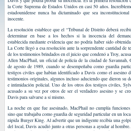
Davis y que podría probar su inocencia. Es la primera resolución 
la Corte Suprema de Estados Unidos en casi 50 años. Increíbleme
estadounidense nunca ha dictaminado que sea inconstitucional
inocente.
La resolución establece que el “Tribunal de Distrito deberá recibi
determinar en base a los hechos si la inocencia del deman
establecida mediante evidencia que no podría haber sido obtenida
La Corte llegó a esa resolución ante la sorprendente cantidad de te
de los testimonios brindados en el juicio que condenó a Troy, acu
Allen MacPhail, un oficial de policía de la ciudad de Savannah, 
de agosto de 1989, cuando se desempeñaba como guardia particu
testigos civiles que habían identificado a Davis como el asesino 
testimonios originales, algunos incluso aduciendo que dieron su d
e intimidación policial. Uno de los otros dos testigos civiles, Sy
acusado a su vez por otros de ser el verdadero asesino y se cre
Davis para salvarse a sí mismo.
La noche en que fue asesinado, MacPhail no cumplía funciones
sino que trabajaba como guardia de seguridad particular en un loc
rápida Burger King. Al advertir que un indigente recibía una golp
del local, Davis acudió junto a otras personas a ayudar al hombre