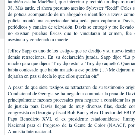
también estaba MacPhail, que intervino y recibió un disparo morta
38. Más tarde, el ahora presunto asesino Sylvester “Redd” Coles s
de policía acompañado de un abogado e identificó a Davis como e
policía montó una espectacular búsqueda para capturar a Davis,
periódicos y canales de televisión. Davis se entregó y fue llevado
no existían pruebas físicas que lo vincularan al crimen, fue
asesinato y condenado a muerte.
Jeffrey Sapp es uno de los testigos que se desdijo y su nuevo testim
demás retracciones. En su declaración jurada, Sapp dijo: “La 
mucho para que dijera ‘Troy dijo esto’ o ‘Troy dijo aquello’. Querí
había confesado que había matado a ese policía (…) Me dejaron m
dejarían en paz si decía lo que ellos querían oír.”
A pesar de que siete testigos se retractaron de su testimonio origi
Condicional de Georgia se ha negado a conmutar la pena de Davis
principalmente razones procesales para negarse a considerar las p
de justicia para Davis llegan de muy diversas filas, desde c
congresista de Georgia y fiscal Bob Barr y el ex Director del FBI W
Papa Benedicto XVI, el ex presidente estadounidense Jimmy
Nacional para el Progreso de la Gente de Color (NAACP, por s
Amnistía Internacional.