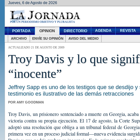
Jueves, 6 de Agosto de 2026
AGENDA
REVISTA
PORTADA
OPINION
DIRECTORIO
ARCHIVO
ENVÍE SU OPINIÓN
AVISO DEL MEDIO
ACTUALIZADO 21 DE AGOSTO DE 2009
Troy Davis y lo que signif
“inocente”
Jeffrey Sapp es uno de los testigos que se desdijo y
testimonio es ilustrativo de las demás retracciones
POR AMY GOODMAN
Troy Davis, un prisionero sentenciado a muerte en Georgia, acaba
victoria contra su propia ejecución. El 17 de agosto, la Corte S
adoptó una resolución que obliga a un tribunal federal de Georg
primera vez en un proceso judicial formal—nueva evidencia surgid