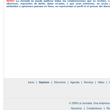
AVISO:
La Jornada no puede publicar todas las colaboraciones que se reciben. 
ofensivas, reproches de delito, datos errados, o que sean anónimas, no serán 
atribuidos u opiniones puestas en línea, no representan el perfil ni el pensar del diari
Inicio
|
Opinion
|
Directorio
|
Agenda
|
Revista
|
Video
|
© 2009 La Jornada. Una empresa 
Nosotros
|
Contáctenos
|
Re