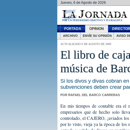
Jueves, 6 de Agosto de 2026
PORTADA
OPINION
DIRECTOR
ARCHIVO
ENVÍE SU OPINIÓN
AVISO D
ACTUALIZADO 6 DE AGOSTO DE 2009
El libro de caj
música de Bar
Si los divos y divas cobran en 
subvenciones deben crear p
POR RAFAEL DEL BARCO CARRERAS
En mis tiempos de contable era el m
empresarios que de hecho solo llev
controlado, el CAJERO, ¡aviados los 
por lo visto, vieja ya la época de los o