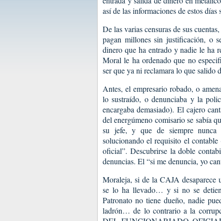
entrada y salida de dinero en metálic
así de las informaciones de estos 
De las varias censuras de sus cuentas
pagan millones sin justificación, o 
dinero que ha entrado y nadie le ha 
Moral le ha ordenado que no especifi
ser que ya ni reclamara lo que salido 
Antes, el empresario robado, o amena
lo sustraído, o denunciaba y la poli
encargaba demasiado). El cajero can
del energúmeno comisario se sabía que
su jefe, y que de siempre nunca s
solucionando el requisito el contable 
oficial”. Descubrirse la doble contab
denuncias. El “si me denuncia, yo can
Moraleja, si de la CAJA desaparece 
se lo ha llevado… y si no se detie
Patronato no tiene dueño, nadie pue
ladrón… de lo contrario a la corru
DEL FUNCIONARIADO OFICIAL con 