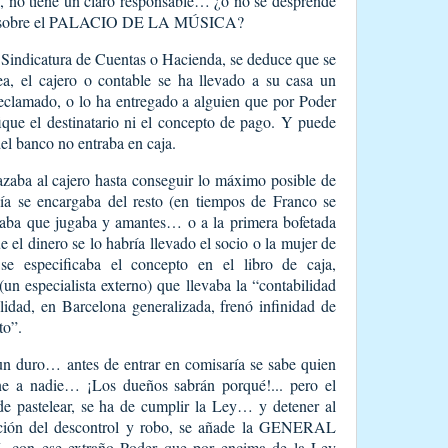
o, no tiene un claro responsable… ¿o no se desprende
días sobre el PALACIO DE LA MÚSICA?
, Sindicatura de Cuentas o Hacienda, se deduce que se
sea, el cajero o contable se ha llevado a su casa un
reclamado, o lo ha entregado a alguien que por Poder
que el destinatario ni el concepto de pago. Y puede
del banco no entraba en caja.
zaba al cajero hasta conseguir lo máximo posible de
cía se encargaba del resto (en tiempos de Franco se
taba que jugaba y amantes… o a la primera bofetada
 el dinero se lo habría llevado el socio o la mujer de
e especificaba el concepto en el libro de caja,
(un especialista externo) que llevaba la “contabilidad
ilidad, en Barcelona generalizada, frenó infinidad de
to”.
un duro… antes de entrar en comisaría se sabe quien
ne a nadie… ¡Los dueños sabrán porqué!... pero el
de pastelear, se ha de cumplir la Ley… y detener al
pción del descontrol y robo, se añade la GENERAL
ese extraño Poder que por encima de la Ley