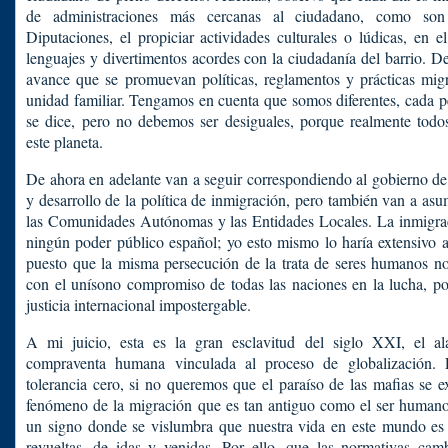
de administraciones más cercanas al ciudadano, como so
Diputaciones, el propiciar actividades culturales o lúdicas, en e
lenguajes y divertimentos acordes con la ciudadanía del barrio. D
avance que se promuevan políticas, reglamentos y prácticas migr
unidad familiar. Tengamos en cuenta que somos diferentes, cada 
se dice, pero no debemos ser desiguales, porque realmente todo
este planeta.
De ahora en adelante van a seguir correspondiendo al gobierno de 
y desarrollo de la política de inmigración, pero también van a as
las Comunidades Autónomas y las Entidades Locales. La inmigrac
ningún poder público español; yo esto mismo lo haría extensivo 
puesto que la misma persecución de la trata de seres humanos no
con el unísono compromiso de todas las naciones en la lucha, po
justicia internacional impostergable.
A mi juicio, esta es la gran esclavitud del siglo XXI, el a
compraventa humana vinculada al proceso de globalización.
tolerancia cero, si no queremos que el paraíso de las mafias se e
fenómeno de la migración que es tan antiguo como el ser humano;
un signo donde se vislumbra que nuestra vida en este mundo es
revueltas, de idas y venidas. Por ello, que las normativas cam