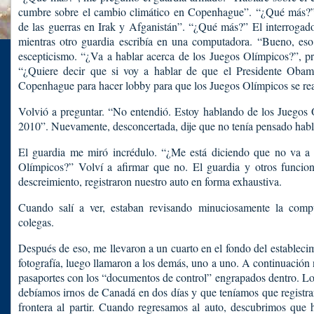
cumbre sobre el cambio climático en Copenhague”. “¿Qué más?”,
de las guerras en Irak y Afganistán”. “¿Qué más?” El interrogad
mientras otro guardia escribía en una computadora. “Bueno, es
escepticismo. “¿Va a hablar acerca de los Juegos Olímpicos?”, p
“¿Quiere decir que si voy a hablar de que el Presidente Obam
Copenhague para hacer lobby para que los Juegos Olímpicos se re
Volvió a preguntar. “No entendió. Estoy hablando de los Juegos
2010”. Nuevamente, desconcertada, dije que no tenía pensado habl
El guardia me miró incrédulo. “¿Me está diciendo que no va a 
Olímpicos?” Volví a afirmar que no. El guardia y otros funciona
descreimiento, registraron nuestro auto en forma exhaustiva.
Cuando salí a ver, estaban revisando minuciosamente la com
colegas.
Después de eso, me llevaron a un cuarto en el fondo del establec
fotografía, luego llamaron a los demás, uno a uno. A continuación
pasaportes con los “documentos de control” engrapados dentro. Lo
debíamos irnos de Canadá en dos días y que teníamos que registr
frontera al partir. Cuando regresamos al auto, descubrimos que 