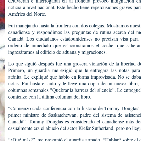
detuvieran e interrogaran en al fronetra provocó indignación e
noticia a nivel nacional. Este hecho tiene repercusiones graves para
América del Norte.
Fui manejando hasta la frontera con dos colegas. Mostramos nuestr
canadiense y respondimos las preguntas de rutina acerca del mo
Canadá. Los ciudadanos estadounidenses no precisan visa para i
ordenó de inmediato que estacionáramos el coche, que saliéra
ingresáramos al edificio de aduana y migraciones.
Lo que siguió después fue una grosera violación de la libertad d
Primero, un guardia me exigió que le entregara las notas par
atónita. Le expliqué que hablo en forma improvisada. No se daba
notas. Fui hasta el auto y le llevé una copia de mi nuevo libro,
columnas semanales "Quebrar la barrera del silencio”. Le entregué 
comienzo con la última columna del libro.
“Comienzo cada conferencia con la historia de Tommy Douglas”, l
primer ministro de Saskatchewan, padre del sistema de asistenci
Canadá”. Tommy Douglas es considerado el canadiense más dest
casualmente era el abuelo del actor Kiefer Sutherland, pero no llegu
“¿Qué más?”, me preguntó el guardia armado. “Hablaré sobre el c