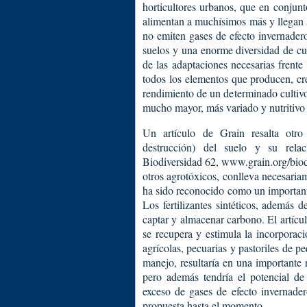
horticultores urbanos, que en conjun
alimentan a muchísimos más y llegan 
no emiten gases de efecto invernader
suelos y una enorme diversidad de cul
de las adaptaciones necesarias frente
todos los elementos que producen, cre
rendimiento de un determinado cultivo
mucho mayor, más variado y nutritivo 
Un artículo de Grain resalta otro
destrucción) del suelo y su rela
Biodiversidad 62, www.grain.org/biodi
otros agrotóxicos, conlleva necesaria
ha sido reconocido como un importante
Los fertilizantes sintéticos, además 
captar y almacenar carbono. El artícu
se recupera y estimula la incorporaci
agrícolas, pecuarias y pastoriles de p
manejo, resultaría en una importante 
pero además tendría el potencial de 
exceso de gases de efecto invernade
propuesta hasta el momento.