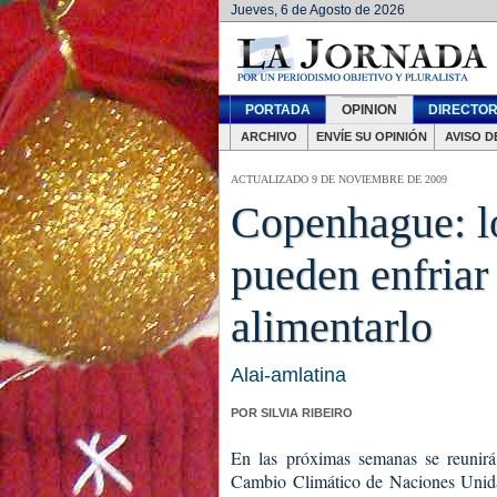
Jueves, 6 de Agosto de 2026
PORTADA
OPINION
DIRECTOR
ARCHIVO
ENVÍE SU OPINIÓN
AVISO D
ACTUALIZADO 9 DE NOVIEMBRE DE 2009
Copenhague: l
pueden enfriar 
alimentarlo
Alai-amlatina
POR SILVIA RIBEIRO
En las próximas semanas se reunir
Cambio Climático de Naciones Unidas.