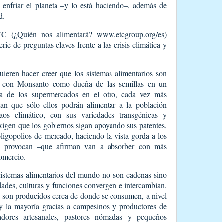
enfriar el planeta –y lo está haciendo–, además de
d.
C (¿Quién nos alimentará? www.etcgroup.org/es)
rie de preguntas claves frente a las crisis climática y
uieren hacer creer que los sistemas alimentarios son
a con Monsanto como dueña de las semillas en un
 de los supermercados en el otro, cada vez más
rman que sólo ellos podrán alimentar a la población
aos climático, con sus variedades transgénicas y
igen que los gobiernos sigan apoyando sus patentes,
ligopolios de mercado, haciendo la vista gorda a los
ue provocan –que afirman van a absorber con más
comercio.
 sistemas alimentarios del mundo no son cadenas sino
ades, culturas y funciones convergen e intercambian.
s son producidos cerca de donde se consumen, a nivel
 y la mayoría gracias a campesinos y productores de
adores artesanales, pastores nómadas y pequeños