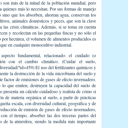
to son más de la mitad de la población mundial, pero
a quienes más lo necesitan. Por sus formas de manejo
o sino que los absorben, ahorran agua, conservan los
tivos, animales domésticos y peces, que son la clave
 a las crisis climáticas. Además, si se toma en cuenta
cen y recolectan en las pequeñas fincas y no sólo el
 por hectárea, el volumen de alimentos producidos es
que en cualquier monocultivo industrial.
 aspecto fundamental, relacionado: el cuidado (o
ción con el cambio climático. (Cuidar el suelo,
versidad/?id=459) El uso del fertilizantes químicos y
mente la destrucción de la vida microbiana del suelo y
 factor de emisiones de gases de efecto invernadero.
de lo que emiten, destruyen la capacidad del suelo de
lo presenta un cálculo cuidadoso y realista de cómo si
ón de materia orgánica al suelo, a partir de prácticas
equeña escala, con diversidad cultural, geográfica y de
reducción de emisión de gases de efecto invernadero,
con el tiempo, absorber las dos terceras partes del
ro de la atmósfera, siendo la medida más importante