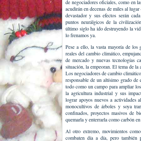
de negociadores oficiales, como en l
acudirán en decenas de miles al lugar
devastador y sus efectos serán cada
puntos neurálgicos de la civilización
último siglo ha ido destruyendo la vid
lo frenamos ya.
Pese a ello, la vasta mayoría de los
reales del cambio climático, empujand
de mercado y nuevas tecnologías ca
situación, la empeoran. El tema de la 
Los negociadores de cambio climático 
responsable de un altísimo grado de 
todo como un campo para ampliar los
la agricultura industrial y sus impa
lograr apoyos nuevos a actividades a
monocultivos de árboles y soya tran
confinados, proyectos masivos de bi
quemarla y enterrarla como carbón en l
Al otro extremo, movimientos como 
combaten día a día, pero también pr