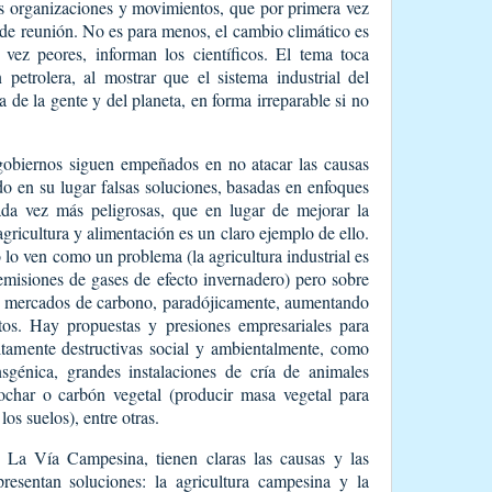
as organizaciones y movimientos, que por primera vez
 de reunión. No es para menos, el cambio climático es
 vez peores, informan los científicos. El tema toca
 petrolera, al mostrar que el sistema industrial del
a de la gente y del planeta, en forma irreparable si no
 gobiernos siguen empeñados en no atacar las causas
o en su lugar falsas soluciones, basadas en enfoques
da vez más peligrosas, que en lugar de mejorar la
agricultura y alimentación es un claro ejemplo de ello.
lo ven como un problema (la agricultura industrial es
emisiones de gases de efecto invernadero) pero sobre
 mercados de carbono, paradójicamente, aumentando
ctos. Hay propuestas y presiones empresariales para
ltamente destructivas social y ambientalmente, como
sgénica, grandes instalaciones de cría de animales
ochar o carbón vegetal (producir masa vegetal para
os suelos), entre otras.
La Vía Campesina, tienen claras las causas y las
esentan soluciones: la agricultura campesina y la