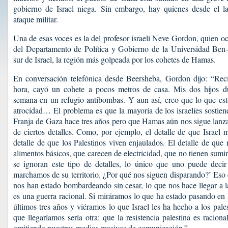
gobierno de Israel niega. Sin embargo, hay quienes desde el la
ataque militar.
Una de esas voces es la del profesor israelí Neve Gordon, quien o
del Departamento de Política y Gobierno de la Universidad Ben
sur de Israel, la región más golpeada por los cohetes de Hamas.
En conversación telefónica desde Beersheba, Gordon dijo: “Re
hora, cayó un cohete a pocos metros de casa. Mis dos hijos 
semana en un refugio antibombas. Y aun así, creo que lo que est
atrocidad… El problema es que la mayoría de los israelíes sostien
Franja de Gaza hace tres años pero que Hamas aún nos sigue lanz
de ciertos detalles. Como, por ejemplo, el detalle de que Israel 
detalle de que los Palestinos viven enjaulados. El detalle de que
alimentos básicos, que carecen de electricidad, que no tienen sum
se ignoran este tipo de detalles, lo único que uno puede decir
marchamos de su territorio. ¿Por qué nos siguen disparando?’ Eso 
nos han estado bombardeando sin cesar, lo que nos hace llegar a l
es una guerra racional. Si miráramos lo que ha estado pasando en 
últimos tres años y viéramos lo que Israel les ha hecho a los pales
que llegaríamos sería otra: que la resistencia palestina es racion
omitiendo nuestros medios masivos de comunicación.”