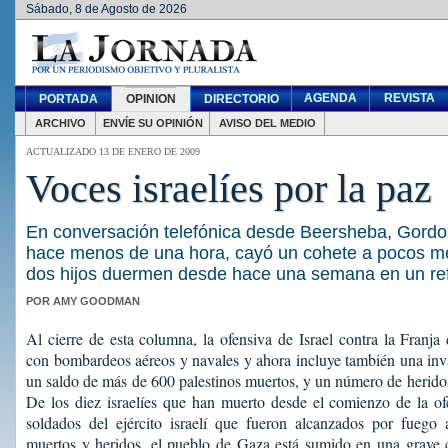
Sábado, 8 de Agosto de 2026
AGENDA
REVISTA
PORTADA
OPINION
DIRECTORIO
ARCHIVO
ENVÍE SU OPINIÓN
AVISO DEL MEDIO
ACTUALIZADO 13 DE ENERO DE 2009
Voces israelíes por la paz
En conversación telefónica desde Beersheba, Gordon
hace menos de una hora, cayó un cohete a pocos me
dos hijos duermen desde hace una semana en un re
POR AMY GOODMAN
Al cierre de esta columna, la ofensiva de Israel contra la Fra
con bombardeos aéreos y navales y ahora incluye también una inv
un saldo de más de 600 palestinos muertos, y un número de herido
De los diez israelíes que han muerto desde el comienzo de la ofe
soldados del ejército israelí que fueron alcanzados por fuego
muertos y heridos, el pueblo de Gaza está sumido en una grave c