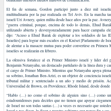
El fin de semana, Gordon participó junto a diez mil israe
multitudinaria por la paz realizada en Tel Aviv. En la marcha tam
israelí Uri Avnery, quien milita desde hace años por la paz. Avnery 
“guerra criminal, porque, encima de todo lo demás, Ehud Barak
utilizando abierta y desvergonzadamente para hacer campaña ele
dijo: “Acuso a Ehud Barak de explotar a los soldados de las 
Israelíes] para lograr más escaños en el Knéset [Parlamento de Isr
de alentar a la masacre mutua para poder convertirse en Primera M
israelíes se realizarán en febrero.
La ofensiva fortalece al ex Primer Ministro israelí y líder del 
Benjamin Netanyahu, un destacado partidario de la línea dura y ca
el cargo de Primer Ministro. Mientras que Netanyahu apoya plena
su sobrino, Jonathan Ben-Artzi, es un objetor de conciencia israe
tribunal militar y sentenciado a un año y medio de prisión. Ac
Universidad de Brown, en Providence, Rhode Island, desde donde
“Hablo (…) no como el sobrino de alguien sino (…) como un i
estadounidenses para decirles que no tienen que apoyar ciegament
de Israel no son todas santas (…) a veces es necesario que ustedes
Israel y nos digan, le digan a nuestro gobierno que ponga fin a sus 