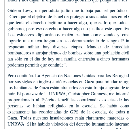
Gideon Levy, un periodista judío que trabaja para el periódico i
“Creo que el objetivo de Israel de proteger a sus ciudadanos en el s
que tenía el derecho legítimo a hacer algo, que es lo que todos l
gobierno, pero ese derecho a hacer algo no justifica este operati
Los esfuerzos diplomáticos recién estaban comenzando y cr
logrado una nueva tregua sin este derramamiento de sangre. E i
respuesta militar hay diversas etapas. Mandar de inmedia
bombarderos a arrojar cientos de bombas sobre una población civi
tan sólo en el día de hoy una familia enterraba a cinco hermana
podemos permitir que continúe”.
Pero continúa. La Agencia de Naciones Unidas para los Refugi
por sus siglas en inglés) abrió escuelas en Gaza para brindar refug
los habitantes de Gaza están atrapados en esta franja angosta de te
huir. El portavoz de la UNRWA, Christopher Gunness, me informó
proporcionado al Ejército israelí las coordenadas exactas de la
personas se habían refugiado en la escuela. Se había comu
exactamente las coordenadas de GPS de la escuela, de todas nu
Gaza. Todas nuestras instalaciones están claramente marcadas c
UNRWA. Si ha habido violación del derecho humanitario internaci