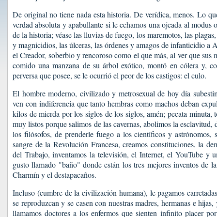
De original no tiene nada esta historia. De verídica, menos. Lo qu
verdad absoluta y apabullante si le echamos una ojeada al modus o
de la historia; véase las lluvias de fuego, los maremotos, las plagas
y magnicidios, las úlceras, las órdenes y amagos de infanticidio a 
el Creador, soberbio y rencoroso como el que más, al ver que sus 
comido una manzana de su árbol exótico, montó en cólera y, co
perversa que posee, se le ocurrió el peor de los castigos: el culo.
El hombre moderno, civilizado y metrosexual de hoy día subestima
ven con indiferencia que tanto hembras como machos deban expuls
kilos de mierda por los siglos de los siglos, amén; pecata minuta
muy listos porque salimos de las cavernas, abolimos la esclavitud, 
los filósofos, de prenderle fuego a los científicos y astrónomos,
sangre de la Revolución Francesa, creamos constituciones, la de
del Trabajo, inventamos la televisión, el Internet, el YouTube y 
gusto llamado "baño" donde están los tres mejores inventos de la
Charmín y el destapacaños.
Incluso (cumbre de la civilización humana), le pagamos carretada
se reproduzcan y se casen con nuestras madres, hermanas e hijas, y
llamamos doctores a los enfermos que sienten infinito placer po