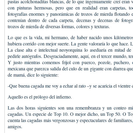
pastas acolchonaditas blancas, de lo que ingenuamente creí eran v
con pinturas hermosas, pero que en realidad eran carpetas, tod
fotografías enormes y panorámicas de trozos de mierda flotando en
contenían dentro de cada carpeta, decenas y decenas de fotogr
trozos de mierda de diversas formas, colores y texturas.
Lo que es la vida, mi hermano, de haber nacido unos kilómetros
hubiera corrido con mejor suerte. La gente valoraría lo que hace.
La clase alta e intelectual neoyorquina lo asediaría en mitad d
pedirle autógrafos. Desgraciadamente, aquí, en el tercer mundo, t
Y justo mientras comemos frijol con puerco, pozole, puchero, 
mexicana que parezca salida del culo de un gigante con diarrea que
de mamá, dice lo siguiente:
-Que buena cagada me voy a echar al rato –y se acaricia el vientre
Aquello es el prólogo del infierno.
Las dos horas siguientes son una remembranza y un conteo mi
cagadas. Un especie de Top 10. O mejor dicho, un Top 50. O Top
cuenta las cagadas más vergonzosas y espectaculares de familiares
amigos.