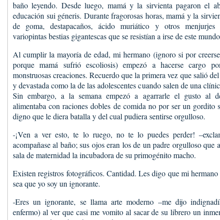
baño leyendo. Desde luego, mamá y la sirvienta pagaron el ab
educación sui géneris. Durante fragorosas horas, mamá y la sirvie
de goma, destapacaños, ácido muriático y otros menjurjes 
variopintas bestias gigantescas que se resistían a irse de este mundo
Al cumplir la mayoría de edad, mi hermano (ignoro si por creers
porque mamá sufrió escoliosis) empezó a hacerse cargo p
monstruosas creaciones. Recuerdo que la primera vez que salió del 
y devastada como la de las adolescentes cuando salen de una clínic
Sin embargo, a la semana empezó a agarrarle el gusto al de
alimentaba con raciones dobles de comida no por ser un gordito s
digno que le diera batalla y del cual pudiera sentirse orgulloso.
-¡Ven a ver esto, te lo ruego, no te lo puedes perder! –excl
acompañase al baño; sus ojos eran los de un padre orgulloso que apu
sala de maternidad la incubadora de su primogénito macho.
Existen registros fotográficos. Cantidad. Les digo que mi hermano
sea que yo soy un ignorante.
-Eres un ignorante, se llama arte moderno –me dijo indignad
enfermo) al ver que casi me vomito al sacar de su librero un inme