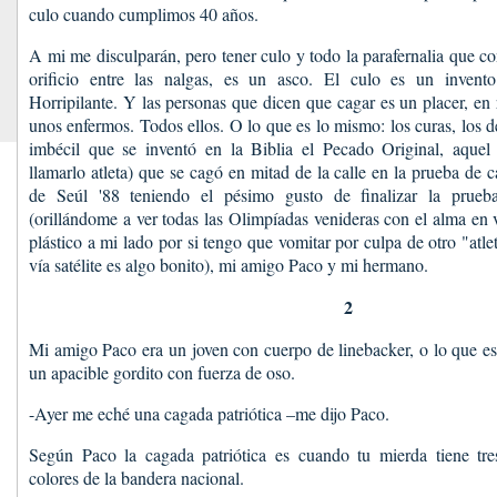
culo cuando cumplimos 40 años.
A mi me disculparán, pero tener culo y todo la parafernalia que c
orificio entre las nalgas, es un asco. El culo es un invent
Horripilante. Y las personas que dicen que cagar es un placer, en
unos enfermos. Todos ellos. O lo que es lo mismo: los curas, los d
imbécil que se inventó en la Biblia el Pecado Original, aquel
llamarlo atleta) que se cagó en mitad de la calle en la prueba de
de Seúl '88 teniendo el pésimo gusto de finalizar la prueba
(orillándome a ver todas las Olimpíadas venideras con el alma en 
plástico a mi lado por si tengo que vomitar por culpa de otro "atl
vía satélite es algo bonito), mi amigo Paco y mi hermano.
2
Mi amigo Paco era un joven con cuerpo de linebacker, o lo que es
un apacible gordito con fuerza de oso.
-Ayer me eché una cagada patriótica –me dijo Paco.
Según Paco la cagada patriótica es cuando tu mierda tiene tres 
colores de la bandera nacional.