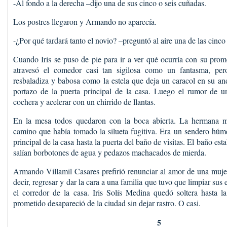
-Al fondo a la derecha –dijo una de sus cinco o seis cuñadas.
Los postres llegaron y Armando no aparecía.
-¿Por qué tardará tanto el novio? –preguntó al aire una de las cinco
Cuando Iris se puso de pie para ir a ver qué ocurría con su pro
atravesó el comedor casi tan sigilosa como un fantasma, pe
resbaladiza y babosa como la estela que deja un caracol en su and
portazo de la puerta principal de la casa. Luego el rumor de u
cochera y acelerar con un chirrido de llantas.
En la mesa todos quedaron con la boca abierta. La hermana m
camino que había tomado la silueta fugitiva. Era un sendero húm
principal de la casa hasta la puerta del baño de visitas. El baño es
salían borbotones de agua y pedazos machacados de mierda.
Armando Villamil Casares prefirió renunciar al amor de una muje
decir, regresar y dar la cara a una familia que tuvo que limpiar sus
el corredor de la casa. Iris Solís Medina quedó soltera hasta l
prometido desapareció de la ciudad sin dejar rastro. O casi.
5