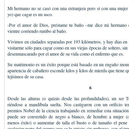
Mi hermano no se casó con una extranjera pero sí con una mujer 
yo) que cagar es un asco.
-Por el amor de Dios, préstame tu baño –me dice mi hermano
vientre corriendo rumbo al baño.
Vivimos en ciudades separadas por 193 kilómetros, y hay días en l
visitarme sólo para cagar como en sus viejas épocas de soltero, sin 
desenmascarado por el amor de su vida como el enfermo que es.
Su matrimonio es un éxito porque está basado en un engaño monu
apariencia de caballero esconde kilos y kilos de mierda que tiene q
lejísimos de su casa.
6
Desde las alturas (o quizás desde las profundidades), un ser 
riéndose a mandíbula suelta. Nos castigaron con un orificio t
premios Nobel de la ciencia trabajando en remediar esta situació
puede ser convertido de negro a blanco, de hombre a mujer (o
menos éxito) o aumentar de talla el busto o de tamaño el pene 
cualquier parte del cuerpo que se le antoje; sin embargo, con el te