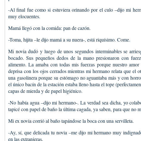
-Al final fue como si estuviera orinando por el culo –dijo mi he
muy elocuentes.
Mamá llegó con la comida: pan de cazón.
-Toma, hijita –le dijo mamá a su nuera-, está riquísimo. Come.
Mi novia dudó y luego de unos segundos interminables se arrie
bocado. Sus pequeños dedos de la mano presionaron con fuerz
alimento. La amaba con todas mis fuerzas porque nuestro amor er
deprisa con los ojos cerrados mientras mi hermano relata que el o
una gasolinera porque su estómago no aguantaba más y con horror
el único bacín de la estación estaba lleno hasta el tope (perfectamen
capas de mierda y de papel higiénico.
-No había agua –dijo mi hermano-. La verdad sea dicha, yo colab
tapicé con papel de baño la última cagada, ya saben, para que no 
Mi ex novia corrió al baño tapándose la boca con una servilleta.
-Ay, sí, que delicada tu novia –me dijo mi hermano muy indignad
en las extranjeras.