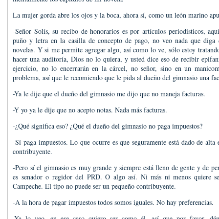
La mujer gorda abre los ojos y la boca, ahora sí, como un león marino apu
-Señor Solís, su recibo de honorarios es por artículos periodísticos, aqu
puño y letra en la casilla de concepto de pago, no veo nada que diga 
novelas. Y si me permite agregar algo, así como lo ve, sólo estoy tratando
hacer una auditoría, Dios no lo quiera, y usted dice eso de recibir epifa
ejercicio, no lo encerrarán en la cárcel, no señor, sino en un manicom
problema, así que le recomiendo que le pida al dueño del gimnasio una fac
-Ya le dije que el dueño del gimnasio me dijo que no maneja facturas.
-Y yo ya le dije que no acepto notas. Nada más facturas.
-¿Qué significa eso? ¿Qué el dueño del gimnasio no paga impuestos?
-Sí paga impuestos. Lo que ocurre es que seguramente está dado de alt
contribuyente.
-Pero sí el gimnasio es muy grande y siempre está lleno de gente y de pe
es senador o regidor del PRD. O algo así. Ni más ni menos quiere se
Campeche. El tipo no puede ser un pequeño contribuyente.
-A la hora de pagar impuestos todos somos iguales. No hay preferencias.
-Ya lo veo, en ese caso quiero ser como él, así que por favor, d