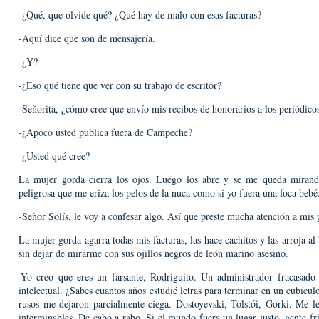
-¿Qué, que olvide qué? ¿Qué hay de malo con esas facturas?
-Aquí dice que son de mensajería.
-¿Y?
-¿Eso qué tiene que ver con su trabajo de escritor?
-Señorita, ¿cómo cree que envío mis recibos de honorarios a los periódico
-¿Apoco usted publica fuera de Campeche?
-¿Usted qué cree?
La mujer gorda cierra los ojos. Luego los abre y se me queda miran
peligrosa que me eriza los pelos de la nuca como si yo fuera una foca bebé
-Señor Solís, le voy a confesar algo. Así que preste mucha atención a mis
La mujer gorda agarra todas mis facturas, las hace cachitos y las arroja al 
sin dejar de mirarme con sus ojillos negros de león marino asesino.
-Yo creo que eres un farsante, Rodriguito. Un administrador fracasado
intelectual. ¿Sabes cuantos años estudié letras para terminar en un cubíc
rusos me dejaron parcialmente ciega. Dostoyevski, Tolstói, Gorki. Me le
interminables. De cabo a rabo. Si el mundo fuera un lugar justo, gente fr