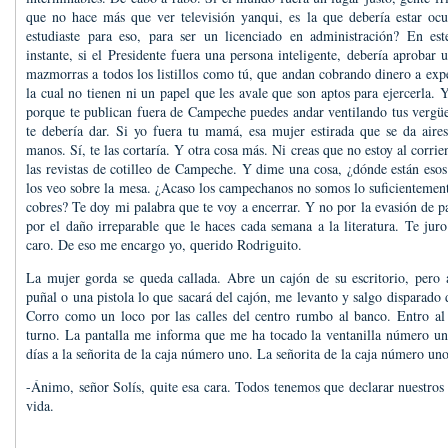
que no hace más que ver televisión yanqui, es la que debería estar oc
estudiaste para eso, para ser un licenciado en administración? En este
instante, si el Presidente fuera una persona inteligente, debería aprobar 
mazmorras a todos los listillos como tú, que andan cobrando dinero a exp
la cual no tienen ni un papel que les avale que son aptos para ejercerla.
porque te publican fuera de Campeche puedes andar ventilando tus vergüe
te debería dar. Si yo fuera tu mamá, esa mujer estirada que se da aires 
manos. Sí, te las cortaría. Y otra cosa más. Ni creas que no estoy al corrie
las revistas de cotilleo de Campeche. Y dime una cosa, ¿dónde están eso
los veo sobre la mesa. ¿Acaso los campechanos no somos lo suficientemen
cobres? Te doy mi palabra que te voy a encerrar. Y no por la evasión de p
por el daño irreparable que le haces cada semana a la literatura. Te jur
caro. De eso me encargo yo, querido Rodriguito.
La mujer gorda se queda callada. Abre un cajón de su escritorio, pero a
puñal o una pistola lo que sacará del cajón, me levanto y salgo disparado 
Corro como un loco por las calles del centro rumbo al banco. Entro a
turno. La pantalla me informa que me ha tocado la ventanilla número un
días a la señorita de la caja número uno. La señorita de la caja número un
-Ánimo, señor Solís, quite esa cara. Todos tenemos que declarar nuestros
vida.