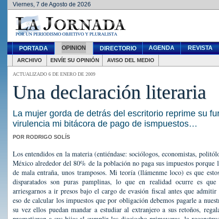
Viernes, 7 de Agosto de 2026
OPINION
AGENDA
REVISTA
PORTADA
DIRECTORIO
ARCHIVO
ENVÍE SU OPINIÓN
AVISO DEL MEDIO
ACTUALIZADO 6 DE ENERO DE 2009
Una declaración literaria
La mujer gorda de detrás del escritorio reprime su fu
virulencia mi bitácora de pago de ismpuestos…
POR RODRIGO SOLÍS
Los entendidos en la materia (entiéndase: sociólogos, economistas, politól
México alrededor del 80% de la población no paga sus impuestos porque 
de mala entraña, unos tramposos. Mi teoría (llámenme loco) es que estos 
disparatados son puras pamplinas, lo que en realidad ocurre es que
arriesgarnos a ir presos bajo el cargo de evasión fiscal antes que admiti
eso de calcular los impuestos que por obligación debemos pagarle a nuest
su vez ellos puedan mandar a estudiar al extranjero a sus retoños, regala
prometieron a sus hijas al cumplir las dieciocho primaveras, la reconstruc