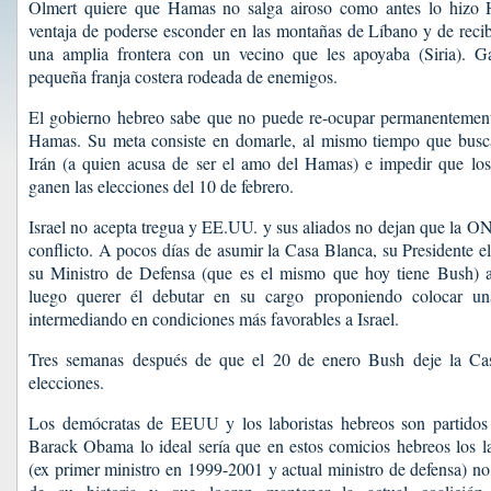
Olmert quiere que Hamas no salga airoso como antes lo hizo H
ventaja de poderse esconder en las montañas de Líbano y de recibi
una amplia frontera con un vecino que les apoyaba (Siria). G
pequeña franja costera rodeada de enemigos.
El gobierno hebreo sabe que no puede re-ocupar permanentement
Hamas. Su meta consiste en domarle, al mismo tiempo que busca l
Irán (a quien acusa de ser el amo del Hamas) e impedir que los 
ganen las elecciones del 10 de febrero.
Israel no acepta tregua y EE.UU. y sus aliados no dejan que la O
conflicto. A pocos días de asumir la Casa Blanca, su Presidente e
su Ministro de Defensa (que es el mismo que hoy tiene Bush) a
luego querer él debutar en su cargo proponiendo colocar un
intermediando en condiciones más favorables a Israel.
Tres semanas después de que el 20 de enero Bush deje la Casa
elecciones.
Los demócratas de EEUU y los laboristas hebreos son partidos
Barack Obama lo ideal sería que en estos comicios hebreos los l
(ex primer ministro en 1999-2001 y actual ministro de defensa) no