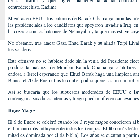
de su historia y que logren mantener la actual coalición 
centroderechista Kadima.
Mientras en EEUU los palomos de Barack Obama ganaron las inte
las presidenciales a los candidatos que apoyaron invadir a Iraq, en
ha crecido son los halcones de Netanyahu y la que más estuvo caye
No obstante, tras atacar Gaza Ehud Barak y su aliada Tzipi Livn
los sondeos.
Esta ofensiva no se hubiese dado sin la venia del Presidente el
produjo la matanza de Mumbai Barack Obama ganó titulares. 
endosa a Israel esperando que Ehud Barak haga una limpieza ant
Blanca el 20 de Enero, tras lo cual él podría querer asumir un rol pa
Así se buscaría que los supuestos moderados de EEUU e Isra
contengan a sus duros internos y luego puedan ofrecer concesione
Reyes Magos
El 6 de Enero se celebró cuando los 3 reyes magos conocieron al b
el humano más influyente de todos los tiempos. El libro más leído
mitad es dominada por él (la biblia). Los años se cuentan a partir