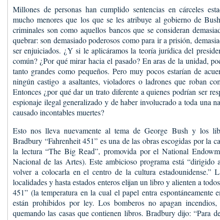
Millones de personas han cumplido sentencias en cárceles esta
mucho menores que los que se les atribuye al gobierno de Bush
criminales son como aquellos bancos que se consideran demasi
quebrar: son demasiado poderosos como para ir a prisión, demasi
ser enjuiciados. ¿Y si le aplicáramos la teoría jurídica del pres
común? ¿Por qué mirar hacia el pasado? En aras de la unidad, po
tanto grandes como pequeños. Pero muy pocos estarían de acuerd
ningún castigo a asaltantes, violadores o ladrones que roban c
Entonces ¿por qué dar un trato diferente a quienes podrían ser res
espionaje ilegal generalizado y de haber involucrado a toda una n
causado incontables muertes?
Esto nos lleva nuevamente al tema de George Bush y los li
Bradbury “Fahrenheit 451” es una de las obras escogidas por la 
la lectura “The Big Read”, promovida por el National Endowme
Nacional de las Artes). Este ambicioso programa está “dirigido a 
volver a colocarla en el centro de la cultura estadounidense.” 
localidades y hasta estados enteros elijan un libro y alienten a todo
451” (la temperatura en la cual el papel entra espontáneamente e
están prohibidos por ley. Los bomberos no apagan incendios, 
quemando las casas que contienen libros. Bradbury dijo: “Para des