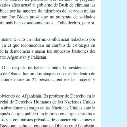
varios años acusó al gobierno de Bush de eliminar las
lica por las muertes de miembros del servicio militar
dente Joe Biden prevé que un aumento de soldados
rá más bajas estadounidenses: “Odio decirlo, pero sí,
entemente citó un informe confidencial redactado por
 en el que recomiendan un cambio de estrategia en
de la democracia a atacar los supuestos bastiones del
ntre Afganistán y Pakistán.
Días después de haber asumido la presidencia, las
s) de Obama fueron dos ataques con misiles dentro de
, donde murieron 22 personas, entre ellas mujeres y
olviendo de Afganistán. Es profesor de Derecho en la
pecial de Derechos Humanos de las Naciones Unidas
 a abandonar su cargo en las Naciones Unidas ante la
espués de que publicó un informe en el que acusaba a
s y a contratistas privados de cometer violaciones a
 Bassiouni sobre el enfoque de Obama en Afganistán.