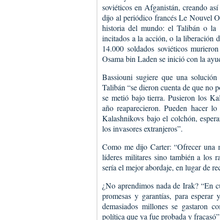
soviéticos en Afganistán, creando así
dijo al periódico francés Le Nouvel 
historia del mundo: el Talibán o la
incitados a la acción, o la liberación
14.000 soldados soviéticos murieron
Osama bin Laden se inició con la ayud
Bassiouni sugiere que una solución 
Talibán “se dieron cuenta de que no p
se metió bajo tierra. Pusieron los K
año reaparecieron. Pueden hacer lo
Kalashnikovs bajo el colchón, esper
los invasores extranjeros”.
Como me dijo Carter: “Ofrecer una m
líderes militares sino también a los 
sería el mejor abordaje, en lugar de re
¿No aprendimos nada de Irak? “En cua
promesas y garantías, para esperar 
demasiados millones se gastaron co
política que ya fue probada y fracasó