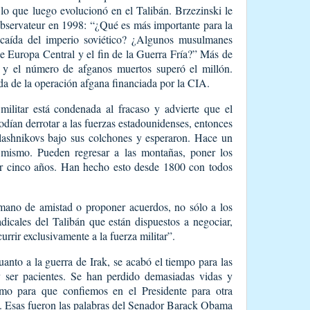
 lo que luego evolucionó en el Talibán. Brzezinski le
Observateur en 1998: “¿Qué es más importante para la
 caída del imperio soviético? ¿Algunos musulmanes
 de Europa Central y el fin de la Guerra Fría?” Más de
 y el número de afganos muertos superó el millón.
a de la operación afgana financiada por la CIA.
militar está condenada al fracaso y advierte que el
odían derrotar a las fuerzas estadounidenses, entonces
alashnikovs bajo sus colchones y esperaron. Hace un
 mismo. Pueden regresar a las montañas, poner los
ar cinco años. Han hecho esto desde 1800 con todos
ano de amistad o proponer acuerdos, no sólo a los
radicales del Talibán que están dispuestos a negociar,
currir exclusivamente a la fuerza militar”.
nto a la guerra de Irak, se acabó el tiempo para las
y ser pacientes. Se han perdido demasiadas vidas y
mo para que confiemos en el Presidente para otra
”. Esas fueron las palabras del Senador Barack Obama