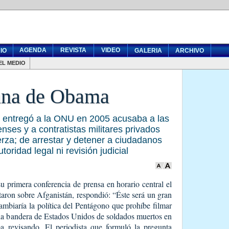
AGENDA
REVISTA
VIDEO
IO
GALERIA
ARCHIVO
EL MEDIO
ana de Obama
i entregó a la ONU en 2005 acusaba a las
es y a contratistas militares privados
erza; de arrestar y detener a ciudadanos
toridad legal ni revisión judicial
 primera conferencia de prensa en horario central el
aron sobre Afganistán, respondió: “Éste será un gran
ambiaría la política del Pentágono que prohíbe filmar
n la bandera de Estados Unidos de soldados muertos en
ba revisando. El periodista que formuló la pregunta