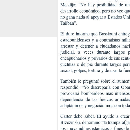
Me dijo: “No hay posibilidad de una
desarrollo económico, pero no veo q
no gana nada al apoyar a Estados Uni
Talibán”.
El duro informe que Bassiouni entre
estadounidenses y a contratistas mili
arrestar y detener a ciudadanos naci
judicial, a veces durante largos 
encapucharlos y privarlos de sus senti
cuclillas o de pie durante largos p
sexual, golpes, tortura y de usar la fu
También le pregunté sobre el aument
respondió: “Yo discreparía con Oba
provocaría bombardeos más intensos
dependencia de las fuerzas armada
adaptáramos y negociáramos con todas
Carter debe saber. El ayudó a crear
Brzezinski, denominó “la trampa afgana
los muyahidines islámicos a fines de