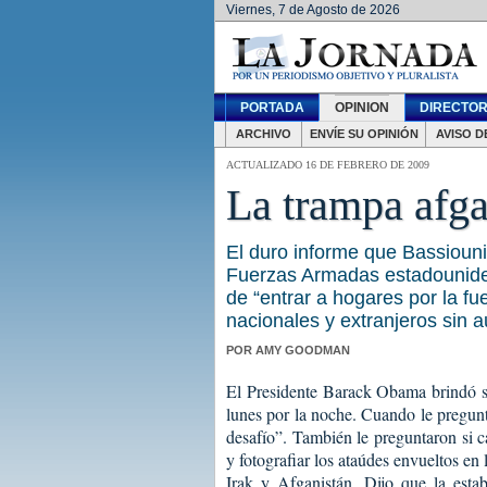
Viernes, 7 de Agosto de 2026
PORTADA
OPINION
DIRECTOR
ARCHIVO
ENVÍE SU OPINIÓN
AVISO D
ACTUALIZADO 16 DE FEBRERO DE 2009
La trampa afg
El duro informe que Bassioun
Fuerzas Armadas estadounidens
de “entrar a hogares por la fu
nacionales y extranjeros sin au
POR AMY GOODMAN
El Presidente Barack Obama brindó su
lunes por la noche. Cuando le pregunt
desafío”. También le preguntaron si c
y fotografiar los ataúdes envueltos e
Irak y Afganistán. Dijo que la esta