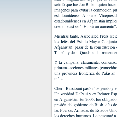
señaló que fue Joe Biden, quien hace 
imágenes para evitar la conmoción púb
estadounidense. Ahora el Vicepresi
estadounidenses en Afganistán implica
creo que así será. Habrá un aumento”.
Mientras tanto, Associated Press reci
los Jefes del Estado Mayor Conjunto
Afganistán: pasar de la construcción 
Talibán y de al-Qaeda en la frontera e
Y la campaña, claramente, comenzó. 
primeras acciones militares (conocida
una provincia fronteriza de Pakistán
niños.
Cherif Bassiouni pasó años yendo y v
Universidad DePaul y ex Relator Es
en Afganistán. En 2005, fue obligado
presión del gobierno de Bush, días d
las Fuerzas Armadas de Estados Unido
los derechos humanos. Le pregunté a