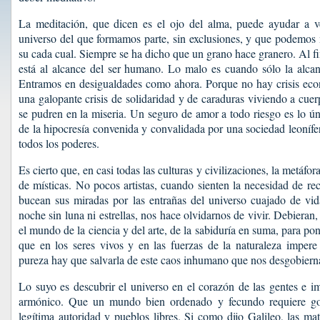
La meditación, que dicen es el ojo del alma, puede ayudar a v
universo del que formamos parte, sin exclusiones, y que podemos
su cada cual. Siempre se ha dicho que un grano hace granero. Al fin 
está al alcance del ser humano. Lo malo es cuando sólo la alcan
Entramos en desigualdades como ahora. Porque no hay crisis econ
una galopante crisis de solidaridad y de caraduras viviendo a cuer
se pudren en la miseria. Un seguro de amor a todo riesgo es lo ú
de la hipocresía convenida y convalidada por una sociedad leonífe
todos los poderes.
Es cierto que, en casi todas las culturas y civilizaciones, la metáfo
de místicas. No pocos artistas, cuando sienten la necesidad de re
bucean sus miradas por las entrañas del universo cuajado de vid
noche sin luna ni estrellas, nos hace olvidarnos de vivir. Debieran
el mundo de la ciencia y del arte, de la sabiduría en suma, para pon
que en los seres vivos y en las fuerzas de la naturaleza impere
pureza hay que salvarla de este caos inhumano que nos desgobierna
Lo suyo es descubrir el universo en el corazón de las gentes e i
armónico. Que un mundo bien ordenado y fecundo requiere gob
legítima autoridad y pueblos libres. Si como dijo Galileo, las ma