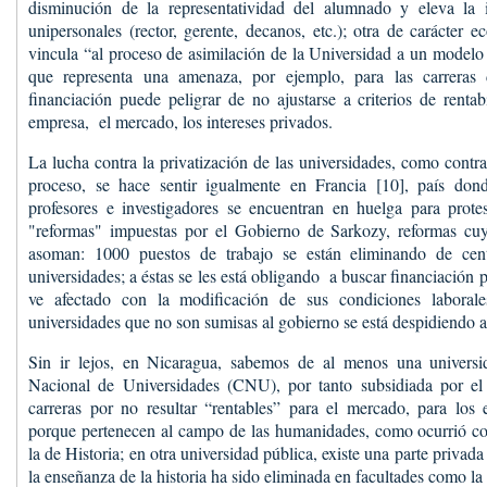
disminución de la representatividad del alumnado y eleva la 
unipersonales (rector, gerente, decanos, etc.); otra de carácter 
vincula “al proceso de asimilación de la Universidad a un modelo 
que representa una amenaza, por ejemplo, para las carrera
financiación puede peligrar de no ajustarse a criterios de rentab
empresa, el mercado, los intereses privados.
La lucha contra la privatización de las universidades, como contr
proceso, se hace sentir igualmente en Francia [10], país donde
profesores e investigadores se encuentran en huelga para protes
"reformas" impuestas por el Gobierno de Sarkozy, reformas cu
asoman: 1000 puestos de trabajo se están eliminando de cent
universidades; a éstas se les está obligando a buscar financiación p
ve afectado con la modificación de sus condiciones laborale
universidades que no son sumisas al gobierno se está despidiendo 
Sin ir lejos, en Nicaragua, sabemos de al menos una universi
Nacional de Universidades (CNU), por tanto subsidiada por el
carreras por no resultar “rentables” para el mercado, para los 
porque pertenecen al campo de las humanidades, como ocurrió con
la de Historia; en otra universidad pública, existe una parte privad
la enseñanza de la historia ha sido eliminada en facultades como la