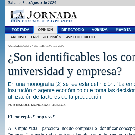
Sábado, 8 de Agosto de 2026
AGENDA
REVISTA
PORTADA
OPINION
DIRECTORIO
ARCHIVO
ENVÍE SU OPINIÓN
AVISO DEL MEDIO
ACTUALIZADO 27 DE FEBRERO DE 2009
¿Son identificables los co
universidad y empresa?
En una monografía [2] se lee esta definición: “La em
institución o agente económico que toma las decisio
utilización de factores de la producción
POR MANUEL MONCADA FONSECA
El concepto "empresa"
A simple vista, pareciera inocuo comparar o identificar concept
“empresa” a partir del significado tan abarcador del segundo de e