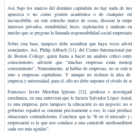
Así, bajo los marcos del dominio capitalista no hay nada de ino
aparezca o no como gestión académica o de cualquier otra
inconcebible, en este estrecho marco de cosas, disociar la empr
intereses privados, rentabilidad, lucro, explotación y maltrato e
mucho que se pregone la llamada responsabilidad social empresaria
Sobre esta base, tampoco debe asombrar que haya voces advirt
semejantes. Así, Philip Altbach [11], del Centro Internacional pa
de Boston College, quien llama a hacer un análisis crítico entr
conocimiento, advierte que “muchas empresas están monop
conocimiento”. Naturalmente, al hablar de empresas, no se está re
sino a empresas capitalistas. Y aunque no rechaza la idea de
empresa y universidad, para él, ello no debe suponer el olvido de s
Francisco Javier Merchán Iglesias [12], profesor e investig
enseñanza, en una entrevista que le hiciera Salvador López Arnal,
es una empresa, pero tampoco la educación es un negocio; no obs
gobierno español se orientan precisamente a eso, lo cual produc
situaciones contradictorias. Concluye que la “fe en el mercado y 
empresarial es la que nos conduce a una catástrofe medioambient
cada vez más agudas”.