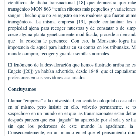
científicos de dicha transnacional [18] que demuestra que rat
transgénico MON 863 “tenían riñones más pequeños y variaciones 
sangre”; hecho que no se registró en los roedores que fueron alim
transgénicos. La misma empresa [19], puede contaminar los c
propiedad ajena para recoger muestras y de constatar o de simpl
crece alguna planta genéticamente modificada, procede a demanda
que la cosecha le pertenece. Con eso, la Monsanto logra hace
impotencia de aquél para luchar en su contra en los tribunales. M
mundo comprar, recoger y guardar semillas normales.
El fenómeno de la desvaloración que hemos ilustrado arriba no e
Engels ([20]) ya habían advertido, desde 1848, que el capitalismo
profesiones en sus servidores asalariados.
Concluyamos
Llamar “empresa” a la universidad, en sentido coloquial o casual 
en sí mismo, pero insistir en ello, volverlo permanente, se t
sospechoso en un mundo en el que las transnacionales están detrá
después parezca que esa “jugada” ha aparecido por sí sola y se ha
sin que los poderosos de este mundo la apadrinen, la 
Consecuentemente, en un mundo en el que el pensamiento domin