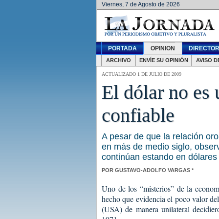
Viernes, 7 de Agosto de 2026
PORTADA
OPINION
DIRECTOR
ARCHIVO
ENVÍE SU OPINIÓN
AVISO D
ACTUALIZADO 1 DE JULIO DE 2009
El dólar no es
confiable
A pesar de que la relación or
en más de medio siglo, obse
continúan estando en dólares
POR GUSTAVO-ADOLFO VARGAS *
Uno de los “misterios” de la economí
hecho que evidencia el poco valor de
(USA) de manera unilateral decidiero