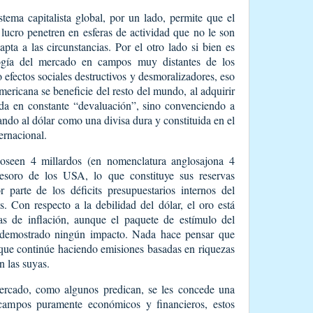
stema capitalista global, por un lado, permite que el
ucro penetren en esferas de actividad que no le son
pta a las circunstancias. Por el otro lado si bien es
logía del mercado en campos muy distantes de los
 efectos sociales destructivos y desmoralizadores, eso
ericana se beneficie del resto del mundo, al adquirir
da en constante “devaluación”, sino convenciendo a
ando al dólar como una divisa dura y constituida en el
ernacional.
poseen 4 millardos (en nomenclatura anglosajona 4
tesoro de los USA, lo que constituye sus reservas
r parte de los déficits presupuestarios internos del
. Con respecto a la debilidad del dólar, el oro está
as de inflación, aunque el paquete de estímulo del
 demostrado ningún impacto. Nada hace pensar que
que continúe haciendo emisiones basadas en riquezas
n las suyas.
 mercado, como algunos predican, se les concede una
 campos puramente económicos y financieros, estos