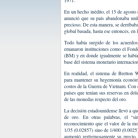
1971.
En un hecho inédito, el 15 de agosto
anunció que su país abandonaba unila
precioso. De esta manera, se derribab
global basada, hasta ese entonces, en l
Todo había surgido de los acuerdos
emanaron instituciones como el Fond
(BM) y en donde igualmente se había e
base del sistema monetario internacion
En realidad, el sistema de Bretton
para mantener su hegemonía económica
costos de la Guerra de Vietnam. Con es
países que tenían sus reservas en dól
de las monedas respecto del oro.
La decisión estadounidense llevó a que 
de oro. En otras palabras, el “sin
reconocimiento que el valor de la m
1/35 (0.02857) sino de 1/400 (0.0025)
aumentó vertiginosamente su precio,