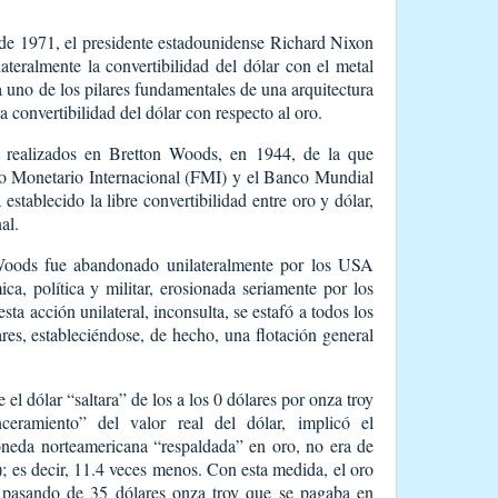
 de 1971, el presidente estadounidense Richard Nixon
teralmente la convertibilidad del dólar con el metal
a uno de los pilares fundamentales de una arquitectura
a convertibilidad del dólar con respecto al oro.
 realizados en Bretton Woods, en 1944, de la que
o Monetario Internacional (FMI) y el Banco Mundial
stablecido la libre convertibilidad entre oro y dólar,
al.
 Woods fue abandonado unilateralmente por los USA
, política y militar, erosionada seriamente por los
ta acción unilateral, inconsulta, se estafó a todos los
ares, estableciéndose, de hecho, una flotación general
el dólar “saltara” de los a los 0 dólares por onza troy
ceramiento” del valor real del dólar, implicó el
oneda norteamericana “respaldada” en oro, no era de
; es decir, 11.4 veces menos. Con esta medida, el oro
 pasando de 35 dólares onza troy que se pagaba en